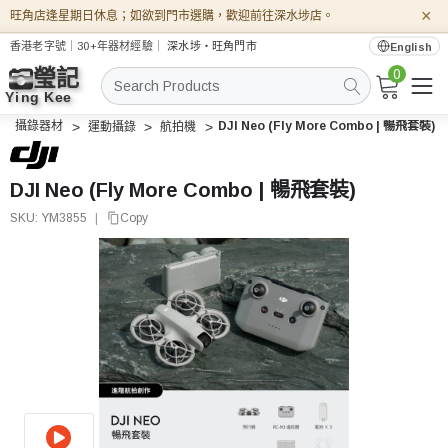
×
旺角店逢星期日休息；如欲到門市選購，歡迎前往深水埗店。
香港老字號｜30+年器材經驗｜
深水埗・旺角門市
English
0
搜
索
攝錄器材
DJI Neo (Fly More Combo | 暢飛套裝)
運動攝錄
航拍機
DJI Neo (Fly More Combo | 暢飛套裝)
SKU:
YM3855
|
Copy