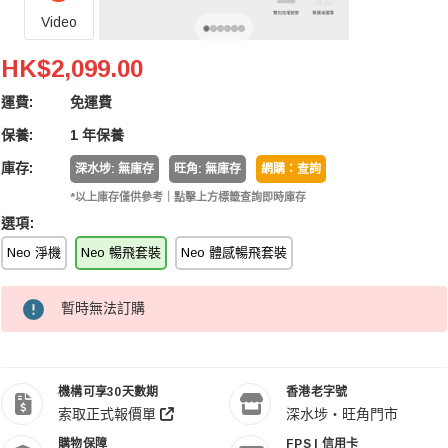
Video
DJI Neo (Fly More Combo | 暢飛套裝)
HK$2,099.00
運費:
免運費
保養:
1 年保養
庫存:
深水埗: 無庫存
旺角: 無庫存
網購：查詢
*以上庫存僅供參考｜點擊上方標籤查詢即時庫存
選項:
Neo 淨機
Neo 暢飛套裝
Neo 體感暢飛套裝
暫時無法訂購
機構可享30天數期
香港老字號
索取正式報價單
深水埗・旺角門市
購物保障
FPS | 信用卡