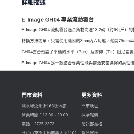
詳細描述
E-Image GH04 專業流動雲台
E-Image GH04 流動雲台適合負載高達13.2磅（約
轉換方法簡單，只需使用隨附的3mm內六角匙，鬆開75m
GH04雲台預設了平穩的水平（Pan）及俯仰（Tilt）
E-Image GH04 是一款結合專業性能與靈活安裝選擇
門市資料
更多資料
深水埗汝州街163號地舖
門市地址
營業時間：12:00 - 20:00
採購報價
電話：2725 2373
瑩記部落格
旺角山東街中僑商業大廈1101
貨品運送