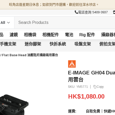
旺角店逢星期日休息；如欲到門市選購，歡迎前往深水埗店。
電話查詢 5409 0937
品
濾鏡
相機袋
相機配件
電池
Rig 配件
攝錄器
手機支架
迷你腳架
快拆系統
吸盤支架
俯拍支
mm / Flat Base Head 油壓阻尼攝錄兩用雲台
E-IMAGE GH04 Du
用雲台
|
Copy
SKU:
YM5771
HK$1,080.00
運費:
自取免費｜快遞HK