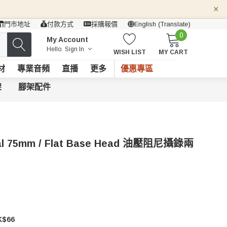
×
門市地址
付款方式
採購報價
English (Translate)
0
My Account
Hello.
Sign In
WISH LIST
MY CART
材
專業音頻
直播
更多
優惠專區
架
腳架配件
al 75mm / Flat Base Head 油壓阻尼攝錄兩
$66