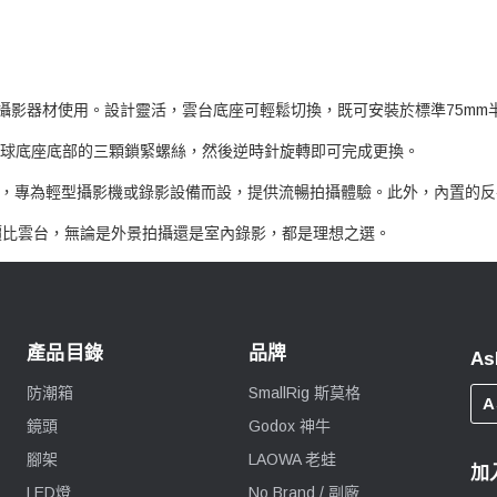
6公斤）的攝影器材使用。設計靈活，雲台底座可輕鬆切換，既可安裝於標準75m
m半球底座底部的三顆鎖緊螺絲，然後逆時針旋轉即可完成更換。
阻尼設置，專為輕型攝影機或錄影設備而設，提供流暢拍攝體驗。此外，內置
的高性價比雲台，無論是外景拍攝還是室內錄影，都是理想之選。
產品目錄
品牌
As
防潮箱
SmallRig 斯莫格
A
鏡頭
Godox 神牛
腳架
LAOWA 老蛙
加
LED燈
No Brand / 副廠