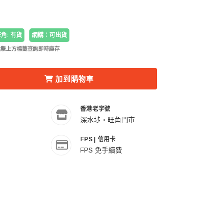
角: 有貨
網購：可出貨
點擊上方標籤查詢即時庫存
 DUAL 75MM / FLAT BASE HEAD 油壓阻尼攝錄兩用雲台 的數
MAGE GH04 DUAL 75MM / FLAT BASE HEAD 油壓阻尼
加到購物車
香港老字號
深水埗・旺角門市
FPS | 信用卡
FPS 免手續費