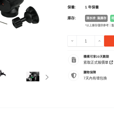
保養:
1 年保養
庫存:
深水埗: 無庫存
旺
*以上庫存僅供參考｜
減少 E-IMAGE GH04
增加 E-I
機構可享30天數期
索取正式報價單
購物保障
7天內有壞包換