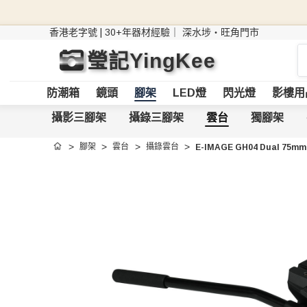
香港老字號 | 30+年器材經驗｜
深水埗・旺角門市
搜
瑩記YingKee
索
防潮箱
鏡頭
腳架
LED燈
閃光燈
影樓用
攝影三腳架
攝錄三腳架
雲台
獨腳架
腳架
雲台
攝錄雲台
E-IMAGE GH04 Dual 75
首頁