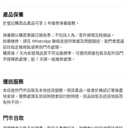
產品保養
於瑩記購買此產品可享 1 年維修保養服務。
保養期以購買單據日期為準；不包括人為／意外損壞及耗損品。
如需維修，請先 WhatsApp 聯絡並提供單據及問題描述，我們會建議
前往指定維修點或帶到門市處理。
購買後 7 天內如發現品質不符出廠標準，可連同原廠包裝及配件回門
市按條款處理；逾 7 天按一般維修處理。
運送服務
本店提供門市自取及本地送貨服務。現貨產品一般會於確認訂單後盡
快安排，實際處理及到貨時間會因付款時間、貨品狀態及送貨地區而
有所不同。
門市自取