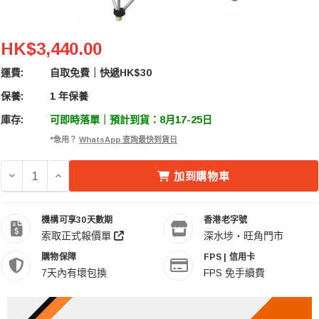
E-Image PST-20 可折疊產品攝影枱
HK$3,440.00
運費:
自取免費｜快遞HK$30
保養:
1 年保養
庫存:
可即時落單｜預計到貨：8月17-25日
*急用？
WhatsApp 查詢最快到貨日
減少 E-IMAGE PST-20 可折疊產品攝影枱 的數量
增加 E-IMAGE PST-20 可折疊產品攝影枱 的數量
加到購物車
機構可享30天數期
香港老字號
索取正式報價單
深水埗・旺角門市
購物保障
FPS | 信用卡
7天內有壞包換
FPS 免手續費