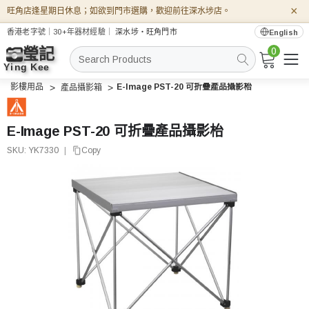
×
旺角店逢星期日休息；如欲到門市選購，歡迎前往深水埗店。
香港老字號｜30+年器材經驗｜
深水埗・旺角門市
English
0
搜
索
影樓用品
E-Image PST-20 可折疊產品攝影枱
產品攝影箱
E-Image PST-20 可折疊產品攝影枱
SKU:
YK7330
|
Copy