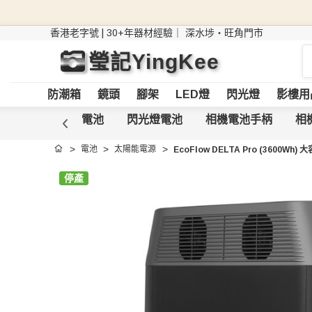
香港老字號 | 30+年器材經驗｜
深水埗・旺角門市
搜
瑩記YingKee
索
防潮箱
鏡頭
腳架
LED燈
閃光燈
影樓用
電池
V Mount 電池
閃光燈電池
相機電池手柄
相
電池
太陽能電源
EcoFlow DELTA Pro (3600Wh
首頁
停產