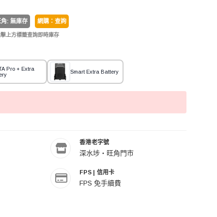
角: 無庫存
網購：查詢
點擊上方標籤查詢即時庫存
A Pro + Extra
Smart Extra Battery
ery
香港老字號
深水埗・旺角門市
FPS | 信用卡
FPS 免手續費