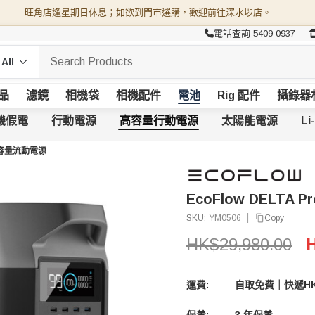
旺角店逢星期日休息；如欲到門市選購，歡迎前往深水埗店。
電話查詢 5409 0937
品
濾鏡
相機袋
相機配件
電池
Rig 配件
攝錄器
機假電
行動電源
高容量行動電源
太陽能電源
Li
) 大容量流動電源
EcoFlow DELTA 
|
Copy
SKU:
YM0506
HK$29,980.00
H
運費:
自取免費｜快遞HK