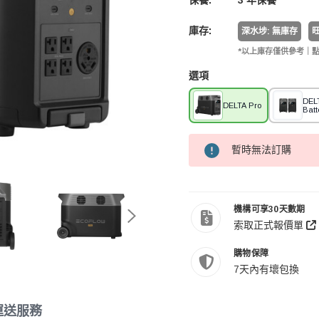
保養:
3 年保養
庫存:
深水埗: 無庫存
旺
*以上庫存僅供參考｜
選項
DELT
DELTA Pro
Batt
暫時無法訂購
機構可享30天數期
索取正式報價單
購物保障
7天內有壞包換
運送服務