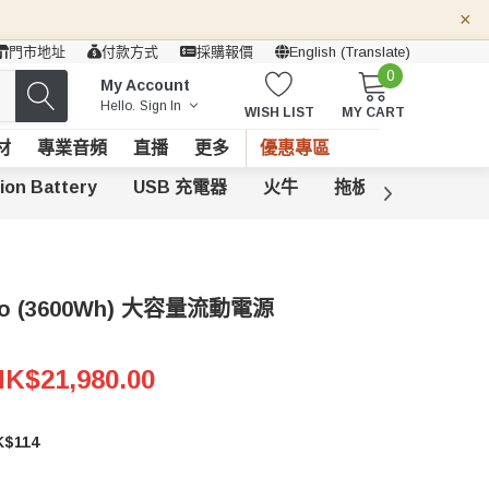
×
門市地址
付款方式
採購報價
English (Translate)
0
My Account
Hello.
Sign In
WISH LIST
MY CART
材
專業音頻
直播
更多
優惠專區
-ion Battery
USB 充電器
火牛
拖板
Pro (3600Wh) 大容量流動電源
K$21,980.00
$114