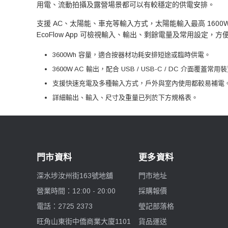
用電、流動拍攝及露營場景都可以有較穩定的供電安排。
支援 AC、太陽能、車充等輸入方式，太陽能輸入最高 1600W。 可配合
EcoFlow App 可檢視輸入、輸出、剩餘電量及常用設定，
3600Wh 容量，適合按器材功耗安排短途或臨時供電。
3600W AC 輸出，配合 USB / USB-C / DC 介面覆蓋常用
支援快速充電及多種輸入方式，戶外與室內使用都較易補電
詳細輸出、輸入、尺寸及重量已列於下方規格表。
門市資料
更多資料
深水埗汝州街163號地舖
門市地址
營業時間：12:00 - 20:00
採購報價
電話：2725 2373
瑩記部落格
旺角山東街中僑商業大廈1101
貨品運送