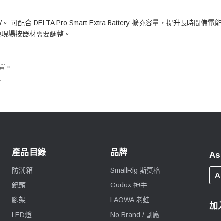
 DELTA Pro Smart Extra Battery 擴充容量，提升長時間備電
方便現場按器材需要調整。
裝置。
。
產品目錄
品牌
As
防潮箱
SmallRig 斯莫格
A
鏡頭
Godox 神牛
腳架
LAOWA 老蛙
加
LED燈
No Brand / 副廠