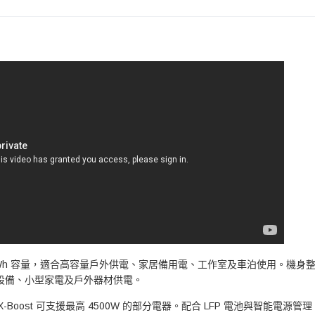
，提供 3600Wh 容量，適合高容量戶外供電、家居備用電、工作室及車泊使用。機身整
網絡設備、小型家電及戶外器材供電。
 輸出，X-Boost 可支援最高 4500W 的部分電器。配合 LFP 電池與智能電源