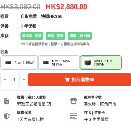
EcoFlow RIVER 2 Pro (768Wh) 大容量流動電能站
HK$3,080.00
HK$2,880.00
運費:
自取免費｜快遞HK$66
保養:
3 年保養
庫存:
深水埗: 有貨
旺角: 有貨
網購：可出貨
*以上庫存僅供參考｜點擊上方標籤查詢即時庫存
容量
River 2 MAX
RIVER 2 Pro
River 2 256Wh
512Wh
768Wh
減少 ECOFLOW RIVER 2 PRO (768WH) 大容量流動電能站
增加 ECOFLOW RIVER 2 PRO (768WH) 大容
加到購物車
機構可享30天數期
香港老字號
索取正式報價單
深水埗・旺角門市
購物保障
FPS | 信用卡
7天內有壞包換
FPS 免手續費