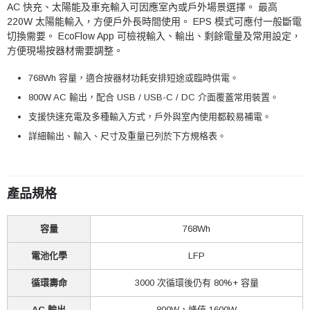
AC 快充、太陽能及車充輸入可因應室內或戶外場景選擇。 最高
220W 太陽能輸入，方便戶外長時間使用。 EPS 模式可應付一般斷電
切換需要。 EcoFlow App 可檢視輸入、輸出、剩餘電量及常用設定，
方便現場按器材需要調整。
768Wh 容量，適合按器材功耗安排短途或臨時供電。
800W AC 輸出，配合 USB / USB-C / DC 介面覆蓋常用裝置。
支援快速充電及多種輸入方式，戶外與室內使用都較易補電。
詳細輸出、輸入、尺寸及重量已列於下方規格表。
產品規格
容量
768Wh
電池化學
LFP
循環壽命
3000 次循環後仍有 80%+ 容量
AC 輸出
800W，峰值 1600W