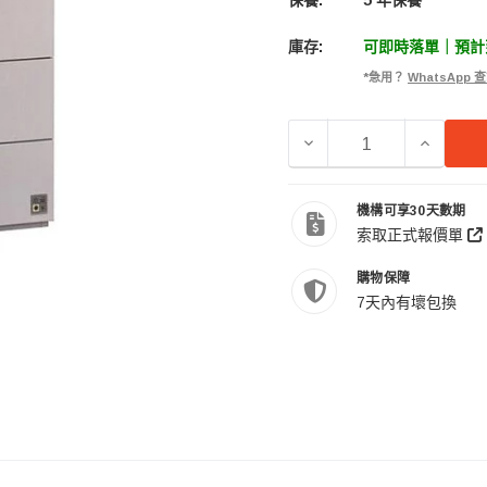
保養:
5 年保養
庫存:
可即時落單｜預計到
*急用？
WhatsApp
減少 EUREKA 收藏家 M
增加 EU
機構可享30天數期
索取正式報價單
購物保障
7天內有壞包換