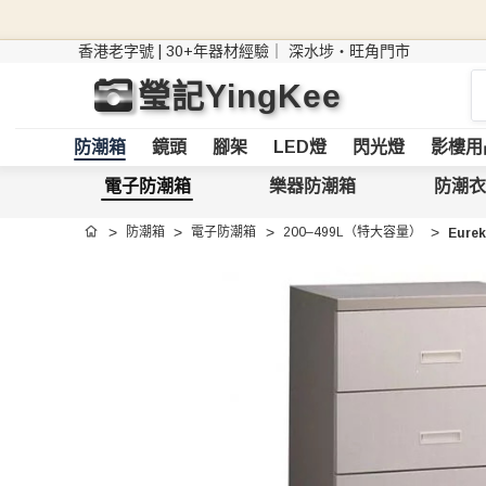
香港老字號 | 30+年器材經驗｜
深水埗・旺角門市
搜
瑩記YingKee
索
防潮箱
鏡頭
腳架
LED燈
閃光燈
影樓用
電子防潮箱
樂器防潮箱
防潮衣
防潮箱
電子防潮箱
200–499L（特大容量）
Eure
首頁