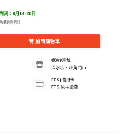
貨：8月14-20日
 查詢最快到貨日
D-5250 250L 電子防潮箱 (五年保養) 的數量
REKA 收藏家 MD-5250 250L 電子防潮箱 (五年保養) 的數量
加到購物車
香港老字號
深水埗・旺角門市
FPS | 信用卡
FPS 免手續費