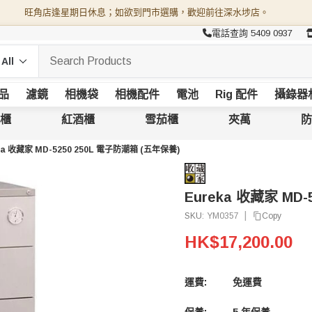
旺角店逢星期日休息；如欲到門市選購，歡迎前往深水埗店。
電話查詢 5409 0937
品
濾鏡
相機袋
相機配件
電池
Rig 配件
攝錄器
櫃
紅酒櫃
雪茄櫃
夾萬
防
ka 收藏家 MD-5250 250L 電子防潮箱 (五年保養)
Eureka 收藏家 MD
|
Copy
SKU:
YM0357
HK$17,200.00
運費:
免運費