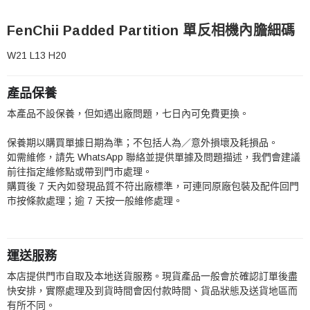
FenChii Padded Partition 單反相機內膽細碼
W21 L13 H20
產品保養
本產品不設保養，但如遇出廠問題，七日內可免費更換。
保養期以購買單據日期為準；不包括人為／意外損壞及耗損品。
如需維修，請先 WhatsApp 聯絡並提供單據及問題描述，我們會建議
前往指定維修點或帶到門市處理。
購買後 7 天內如發現品質不符出廠標準，可連同原廠包裝及配件回門
市按條款處理；逾 7 天按一般維修處理。
運送服務
本店提供門市自取及本地送貨服務。現貨產品一般會於確認訂單後盡
快安排，實際處理及到貨時間會因付款時間、貨品狀態及送貨地區而
有所不同。