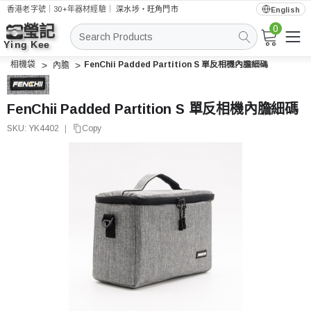
香港老字號｜30+年器材經驗｜
深水埗・旺角門市
English
0
搜
索
相機袋
FenChii Padded Partition S 單反相機內膽細碼
內膽
FenChii Padded Partition S 單反相機內膽細碼
SKU:
YK4402
|
Copy