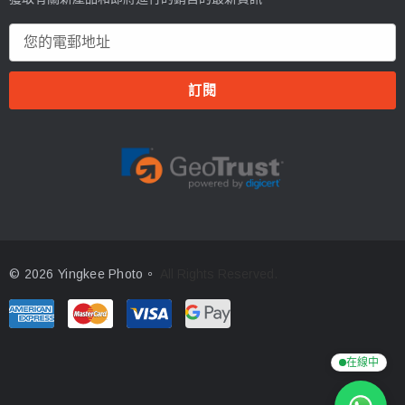
電
郵
地
址
© 2026 Yingkee Photo。
All Rights Reserved.
在線中