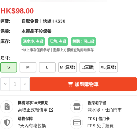
FenChii Padded Partition S 單反相機內膽細碼
HK$98.00
運費:
自取免費｜快遞HK$30
保養:
本產品不設保養
庫存:
深水埗: 有貨
旺角: 有貨
網購：可出貨
*以上庫存僅供參考｜點擊上方標籤查詢即時庫存
尺寸:
S
M
L
M (直版)
L(直版)
XL(直版)
減少 FENCHII PADDED PARTITION S 單反相機內膽細碼 
增加 FENCHII PADDED PARTITION S 單反相
加到購物車
機構可享30天數期
香港老字號
索取正式報價單
深水埗・旺角門市
購物保障
FPS | 信用卡
7天內有壞包換
FPS 免手續費