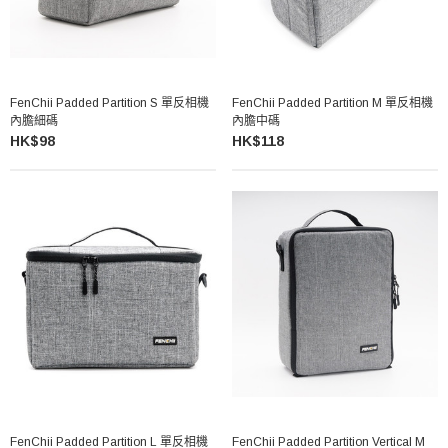
FenChii Padded Partition S 單反相機
FenChii Padded Partition M 單反相機
內膽細碼
內膽中碼
HK$98
HK$118
FenChii Padded Partition L 單反相機
FenChii Padded Partition Vertical M