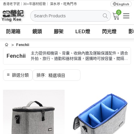
香港老字號｜30+年器材經驗｜
深水埗・旺角門市
English
0
搜
索
防潮箱
鏡頭
腳架
LED燈
閃光燈
影
Fenchii
首頁
主力提供相機袋、背囊、收納內膽及運輸保護配件。適合
Fenchii
外拍、旅行、通勤和器材保護，選購時可按容量、間隔、
攜帶方式和器材尺寸、型號和用途核對。