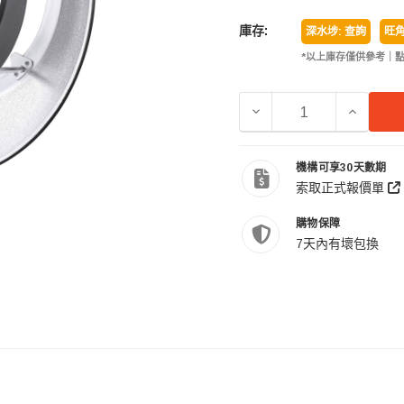
庫存:
深水埗: 查詢
旺角
*以上庫存僅供參考｜
減少 GODOX 神牛 RFT-2
增加 GOD
機構可享30天數期
索取正式報價單
購物保障
7天內有壞包換