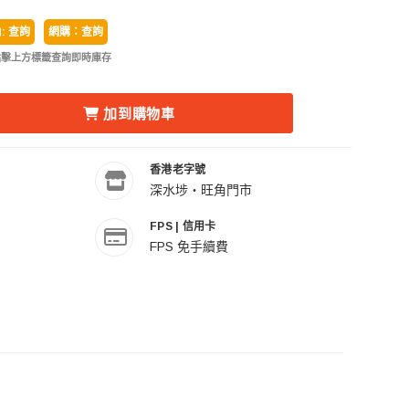
: 查詢
網購：查詢
點擊上方標籤查詢即時庫存
5S REFLECTOR FOR R200 RING FLASH (SILVER INT
OX 神牛 RFT-25S REFLECTOR FOR R200 RING FLASH 
加到購物車
香港老字號
深水埗・旺角門市
FPS | 信用卡
FPS 免手續費