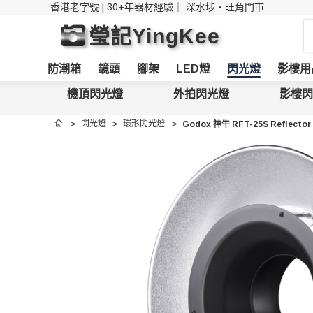
香港老字號 | 30+年器材經驗｜
深水埗・旺角門市
搜
瑩記YingKee
索
防潮箱
鏡頭
腳架
LED燈
閃光燈
影樓用
機頂閃光燈
外拍閃光燈
影樓閃
閃光燈
環形閃光燈
Godox 神牛 RFT-25S Reflector f
首頁