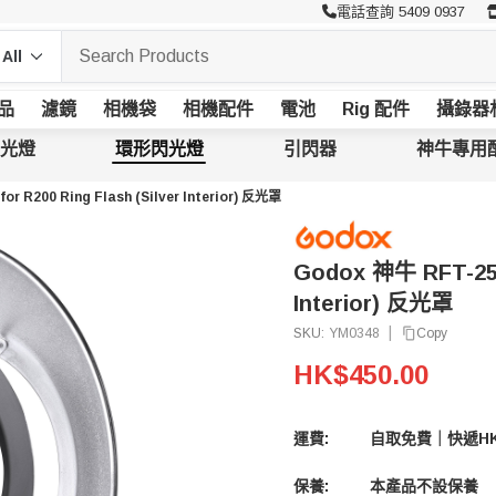
電話查詢 5409 0937
品
濾鏡
相機袋
相機配件
電池
Rig 配件
攝錄器
光燈
環形閃光燈
引閃器
神牛專用
or R200 Ring Flash (Silver Interior) 反光罩
Godox 神牛 RFT-25S 
Interior) 反光罩
|
Copy
SKU:
YM0348
HK$450.00
運費:
自取免費｜快遞HK
保養:
本產品不設保養