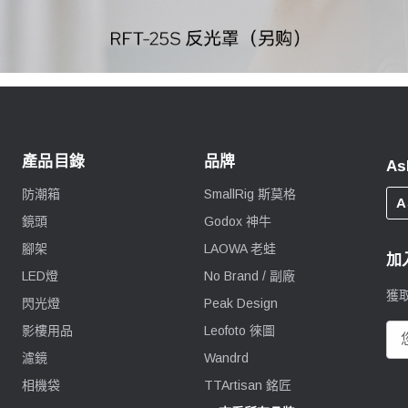
產品目錄
品牌
As
防潮箱
SmallRig 斯莫格
A
鏡頭
Godox 神牛
腳架
LAOWA 老蛙
加
LED燈
No Brand / 副廠
獲
閃光燈
Peak Design
影樓用品
Leofoto 徠圖
電
郵
濾鏡
Wandrd
地
相機袋
TTArtisan 銘匠
址