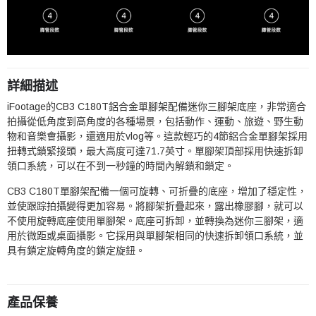
詳細描述
iFootage的CB3 C180T鋁合金單腳架配備迷你三腳架底座，非常適合
拍攝從低角度到高角度的各種場景，包括動作、運動、旅遊、野生動
物和音樂會攝影，還適用於vlog等。這款輕巧的4節鋁合金單腳架採用
扭轉式鎖緊接頭，最大高度可達71.7英寸。單腳架頂部採用快速拆卸
領口系統，可以在不到一秒鐘的時間內解鎖和鎖定。
CB3 C180T單腳架配備一個可旋轉、可折疊的底座，增加了穩定性，
並使跟踪拍攝變得更加容易。將腳架折疊起來，露出橡膠腳，就可以
不使用旋轉底座使用單腳架。底座可拆卸，並轉換為迷你三腳架，適
用於微距或桌面攝影。它採用與單腳架相同的快速拆卸領口系統，並
具有鎖定旋轉角度的鎖定旋鈕。
產品保養