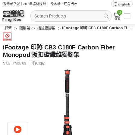
香港老字號｜30+年器材經驗｜
深水埗・旺角門市
English
0
搜
索
腳架
iFootage 印跡 CB3 C180F Carbon Fiber Monopod 扳扣碳纖維獨腳架
獨腳架
攝錄獨腳架
iFootage 印跡 CB3 C180F Carbon Fiber
Monopod 扳扣碳纖維獨腳架
SKU:
YM0703
|
Copy