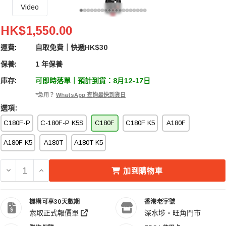
Video
IFootage 印跡 CB3 C180F Carbon Fiber Monop
HK$1,550.00
運費:
自取免費｜快遞HK$30
保養:
1 年保養
庫存:
可即時落單｜預計到貨：8月12-17日
*急用？
WhatsApp 查詢最快到貨日
選項:
C180F-P
C-180F-P K5S
C180F
C180F K5
A180F
A180F K5
A180T
A180T K5
減少 IFOOTAGE 印跡 CB3 C180F CARBON FIBER M
增加 IFOOTAGE 印跡 CB3 C180F CARBON F
加到購物車
機構可享30天數期
香港老字號
索取正式報價單
深水埗・旺角門市