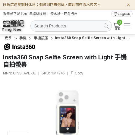
×
旺角店逢星期日休息；如欲到門市選購，歡迎前往深水埗店。
香港老字號｜30+年器材經驗｜
深水埗・旺角門市
English
0
搜
索
更多
Insta360 Snap Selfie Screen with Light 手機自拍螢幕
手機
手機鏡頭
Insta360 Snap Selfie Screen with Light 手機
自拍螢幕
MPN:
CINSFAVE-01
|
SKU:
YM7946
|
Copy