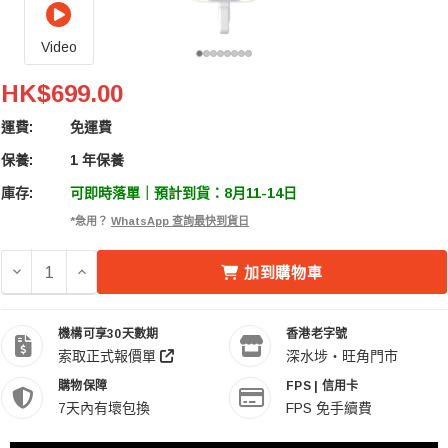
Video
Insta360 Snap Selfie Screen With Light 手機自拍螢
HK$699.00
運費:
免運費
保養:
1 年保養
庫存:
可即時落單｜預計到貨：8月11-14日
*急用？
WhatsApp 查詢最快到貨日
減少 INSTA360 SNAP SELFIE SCREEN WITH LIGHT
增加 INSTA360 SNAP SELFIE SCREEN WITH
加到購物車
機構可享30天數期
香港老字號
索取正式報價單
深水埗・旺角門市
購物保障
FPS | 信用卡
7天內有壞包換
FPS 免手續費