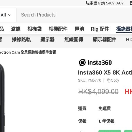
電話查詢 5409 0937
品
濾鏡
相機袋
相機配件
電池
Rig 配件
攝錄器
臂
攝錄路軌
顯示器
無線圖傳
顯示器配件
HD
8K Action Cam 全景運動相機標準套餐
Insta360 X5 8K
|
Copy
SKU:
YM5770
HK$4,099.00
HK
運費:
免運費
保養:
1 年保養