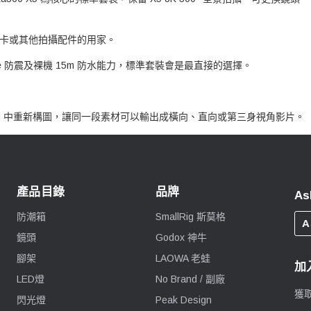
憶卡或其他拍攝配件的用家。
ate 防震及裸機 15m 防水能力，標準套裝會是最直接的選擇。
 或 Studio 中重新構圖，讓同一段素材可以輸出成橫向、直向或第三身視角影片。
產品目錄
品牌
As
防潮箱
SmallRig 斯莫格
A
鏡頭
Godox 神牛
腳架
LAOWA 老蛙
加
LED燈
No Brand / 副廠
獲
閃光燈
Peak Design