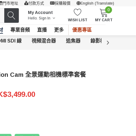
門市地址
付款方式
採購報價
English (Translate)
0
My Account
Hello.
Sign In
WISH LIST
MY CART
材
專業音頻
直播
更多
優惠專區
MI SDI 線
視頻混合器
追焦器
錄影機
其他攝錄
 Action Cam 全景運動相機標準套餐
$3,499.00