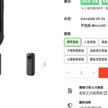
庫存:
深水埗: 有貨
旺角
*以上庫存僅供參考｜
內含:
Insta360 X5 X1
不包括 MicroSD
套裝
標準套裝
人氣套裝
萬能
子彈時間套裝
高級潛水套裝
公路騎乘套裝
雙板滑雪套裝
減少 INSTA360 X5 
增加 IN
機構可享30天數期
索取正式報價單
購物保障