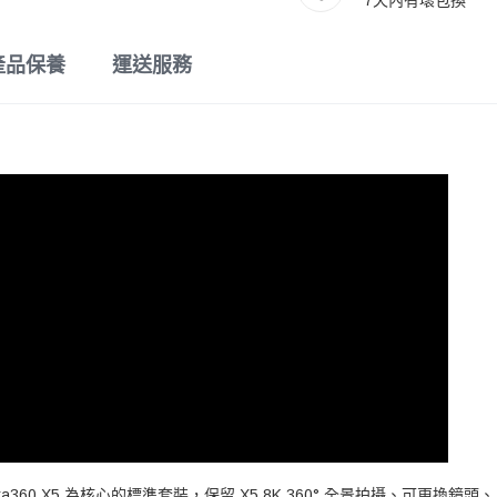
7天內有壞包換
產品保養
運送服務
 Insta360 X5 為核心的標準套裝，保留 X5 8K 360° 全景拍攝、可更換鏡頭、