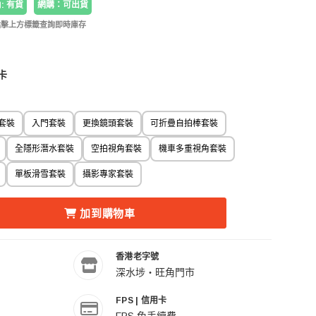
: 有貨
網購：可出貨
點擊上方標籤查詢即時庫存
 卡
套裝
入門套裝
更換鏡頭套裝
可折疊自拍棒套裝
全隱形潛水套裝
空拍視角套裝
機車多重視角套裝
單板滑雪套裝
攝影專家套裝
8K ACTION CAM 全景運動相機標準套餐 的數量
STA360 X5 8K ACTION CAM 全景運動相機標準套餐 的數量
加到購物車
香港老字號
深水埗・旺角門市
FPS | 信用卡