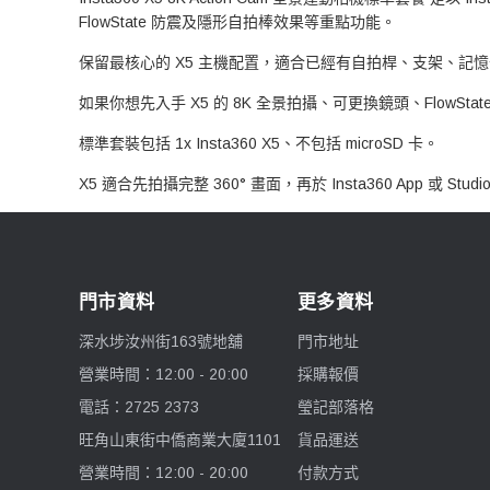
FlowState 防震及隱形自拍棒效果等重點功能。
保留最核心的 X5 主機配置，適合已經有自拍桿、支架、記
如果你想先入手 X5 的 8K 全景拍攝、可更換鏡頭、FlowSt
標準套裝包括 1x Insta360 X5、不包括 microSD 卡。
X5 適合先拍攝完整 360° 畫面，再於 Insta360 App
門市資料
更多資料
深水埗汝州街163號地舖
門市地址
營業時間：12:00 - 20:00
採購報價
電話：2725 2373
瑩記部落格
旺角山東街中僑商業大廈1101
貨品運送
營業時間：12:00 - 20:00
付款方式