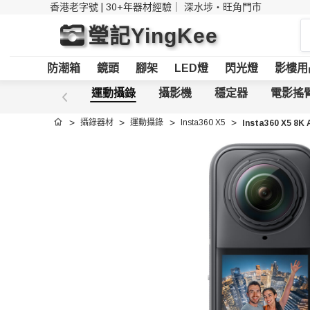
香港老字號 | 30+年器材經驗｜
深水埗・旺角門市
搜
瑩記YingKee
索
防潮箱
鏡頭
腳架
LED燈
閃光燈
影樓用
運動攝錄
攝影機
穩定器
電影搖
攝錄器材
運動攝錄
Insta360 X5
Insta360 X5 
首頁