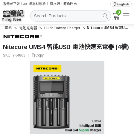
香港老字號｜30+年器材經驗｜
深水埗・旺角門市
English
0
搜
索
電池
Nitecore UMS4 智能USB 電池快速充電器 (4槽)
電池充電器
Li-ion Battery Charger
Nitecore UMS4 智能USB 電池快速充電器 (4槽)
SKU:
YK4863
|
Copy