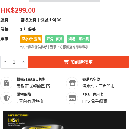
Nitecore UMS4 智能USB 電池快速充電器 (4槽)
HK$299.00
運費:
自取免費｜快遞HK$30
保養:
1 年保養
庫存:
深水埗: 查詢
旺角: 有貨
網購：可出貨
*以上庫存僅供參考｜點擊上方標籤查詢即時庫存
減少 NITECORE UMS4 智能USB 電池快速充電器 (4槽) 的數
增加 NITECORE UMS4 智能USB 電池快速充電器 (
加到購物車
機構可享30天數期
香港老字號
索取正式報價單
深水埗・旺角門市
購物保障
FPS | 信用卡
7天內有壞包換
FPS 免手續費