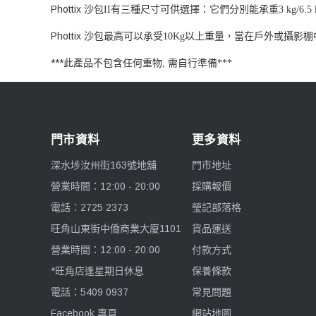
Phottix
沙包
有三種尺寸可供選擇：它們分別能承重
II
3 kg/6.5 
Phottix
沙包最高可以承受
以上重量，當在戶外或攝影棚
10Kg
***
此產品不包含任何重物
需自行準備
,
***
門市資料
更多資料
深水埗汝州街163號地舖
門市地址
營業時間：12:00 - 20:00
採購報價
電話：2725 2373
瑩記部落格
旺角山東街中僑商業大廈1101
貨品運送
營業時間：12:00 - 20:00
付款方式
*旺角店逢星期日休息
保養條款
電話：5409 0937
常見問題
Facebook 專頁
網站地圖