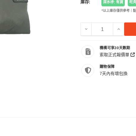
庫存:
深水埗: 有貨
旺角
*以上庫存僅供參考｜
機構可享30天數期
索取正式報價單
購物保障
7天內有壞包換