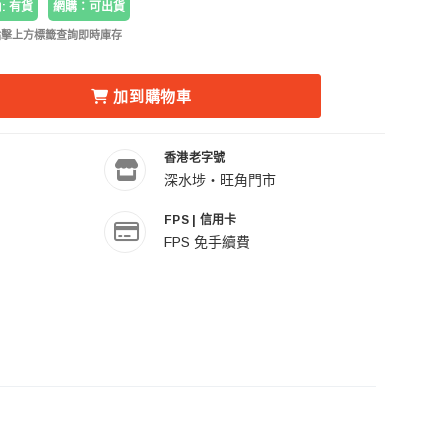
: 有貨
網購：可出貨
點擊上方標籤查詢即時庫存
減少 PHOTTIX STAY-PUT SANDBAG II L 大碼沙袋 (可負重10KG) 的數量
增加 PHOTTIX STAY-PUT SANDB
加到購物車
香港老字號
深水埗・旺角門市
FPS | 信用卡
FPS 免手續費