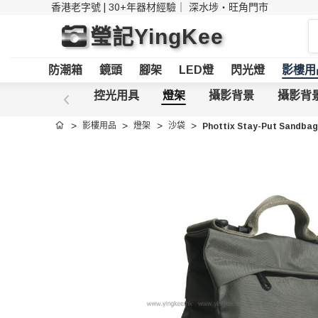
香港老字號 | 30+年器材經驗｜
深水埗・旺角門市
搜
瑩記YingKee
索
防潮箱
鏡頭
腳架
LED燈
閃光燈
影樓用
控光用具
燈架
攝影背景
攝影背
影樓用品
燈架
沙袋
Phottix Stay-Put Sandb
首頁