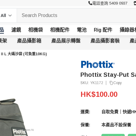
電話查詢 5409 0937
品
濾鏡
相機袋
相機配件
電池
Rig 配件
攝錄器
景架
產品攝影箱
產品展示轉盤
產品攝影套裝
產
ag II L 大碼沙袋 (可負重10KG)
Phottix Stay-Put
|
Copy
SKU:
YK1172
HK$100.00
運費:
自取免費｜快遞HK
保養:
本產品不設保養