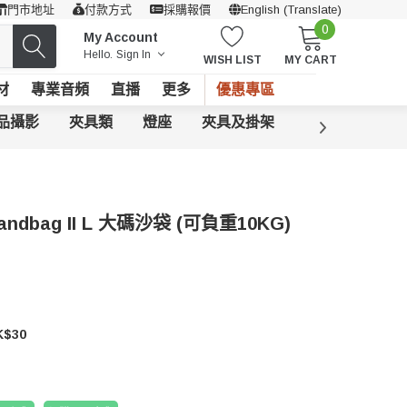
門市地址
付款方式
採購報價
English (Translate)
0
My Account
Hello.
Sign In
WISH LIST
MY CART
材
專業音頻
直播
更多
優惠專區
品攝影
夾具類
燈座
夾具及掛架
導演板
膠帶
 Sandbag II L 大碼沙袋 (可負重10KG)
$30