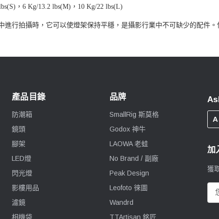
，
，
lbs(S)
6 Kg/13.2 lbs(M)
10 Kg/22 lbs(L)
中進行拍攝時，它可以使燈架保持平穩，是攝影行業中不可缺少的配件。
產品目錄
品牌
As
防潮箱
SmallRig 斯莫格
A
鏡頭
Godox 神牛
腳架
LAOWA 老蛙
加
LED燈
No Brand / 副廠
獲
閃光燈
Peak Design
影樓用品
Leofoto 徠圖
電
郵
濾鏡
Wandrd
地
相機袋
TTArtisan 銘匠