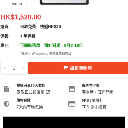
Video
ProGrade Digital CFexpress Type B 2.0 Memory 
HK$1,520.00
運費:
自取免費｜快遞HK$30
保養:
3 年保養
庫存:
可即時落單｜預計到貨：8月8-10日
*急用？
WhatsApp 查詢最快到貨日
減少 PROGRADE DIGITAL CFEXPRESS TYPE B 2.0 M
增加 PROGRADE DIGITAL CFEXPRESS TYPE B
加到購物車
機構可享30天數期
香港老字號
索取正式報價單
深水埗・旺角門市
購物保障
FPS | 信用卡
7天內有壞包換
FPS 免手續費