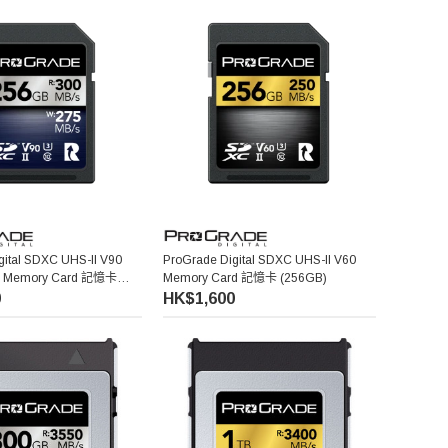
gital SDXC UHS-II V90
ProGrade Digital SDXC UHS-II V60
um Memory Card 記憶卡
Memory Card 記憶卡 (256GB)
0
HK$1,600