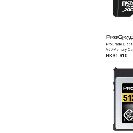
ProGrade Digita
V60 Memory C
(256GB)
HK$1,610