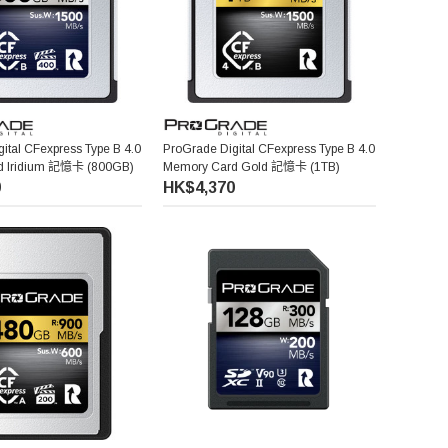
ital CFexpress Type B 4.0
ProGrade Digital CFexpress Type B 4.0
d Iridium 記憶卡 (800GB)
Memory Card Gold 記憶卡 (1TB)
0
HK$4,370