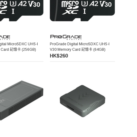
gital MicroSDXC UHS-I
ProGrade Digital MicroSDXC UHS-I
 Card 記憶卡 (256GB)
V30 Memory Card 記憶卡 (64GB)
HK$260