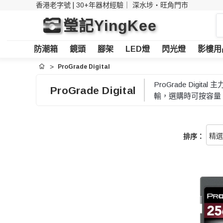
香港老字號 | 30+年器材經驗｜
深水埗・旺角門市
搜
瑩記YingKee
索
防潮箱
鏡頭
腳架
LED燈
閃光燈
影樓用
ProGrade Digital
首頁
ProGrade Di
ProGrade Digital
輸，選購時可按容量
排序：