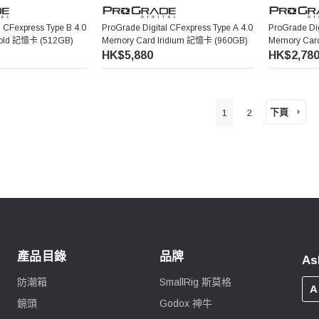
l CFexpress Type B 4.0
ProGrade Digital CFexpress Type A 4.0
ProGrade Dig
old 記憶卡 (512GB)
Memory Card Iridium 記憶卡 (960GB)
Memory Car
HK$5,880
HK$2,78
下頁
1
2
產品目錄
品牌
As
防潮箱
SmallRig 斯莫格
A
鏡頭
Godox 神牛