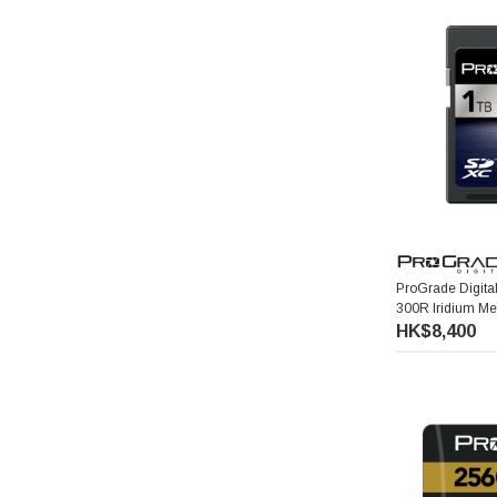
ProGrade Digita
300R Iridium 
(1TB)
HK$8,400