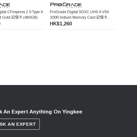
ital CFexpress 2.0 Type A
ProGrade Digital SDXC UHS-II V90
d Gold 記憶卡 (480GB)
300R Iridium Memory Card 記憶卡
(128GB)
0
HK$1,260
k An Expert Anything On Yingkee
SK AN EXPERT