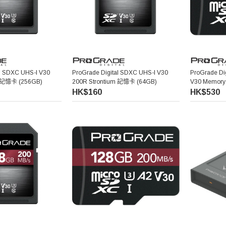
al SDXC UHS-I V30
ProGrade Digital SDXC UHS-I V30
ProGrade Di
m 記憶卡 (256GB)
200R Strontium 記憶卡 (64GB)
V30 Memory
HK$160
HK$530