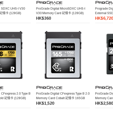
al SDXC UHS-I V30
ProGrade Digital MicroSDXC UHS-I
Prograde Di
m 記憶卡 (128GB)
V30 Memory Card 記憶卡 (128GB)
External 
HK$360
HK$6,720
l CFexpress 2.0 Type B
ProGrade Digital CFexpress Type B 2.0
ProGrade Di
old 記憶卡 (128GB)
Memory Card Cobalt 記憶卡 165GB
Memory Ca
HK$1,520
HK$2,58