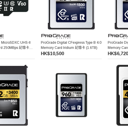
l MicroSDXC UHS-II
ProGrade Digital CFexpress Type B 4.0
ProGrade Dig
ard 250MBps 記憶卡
Memory Card Iridium 記憶卡 (1.6TB)
Memory Car
HK$10,500
HK$6,72