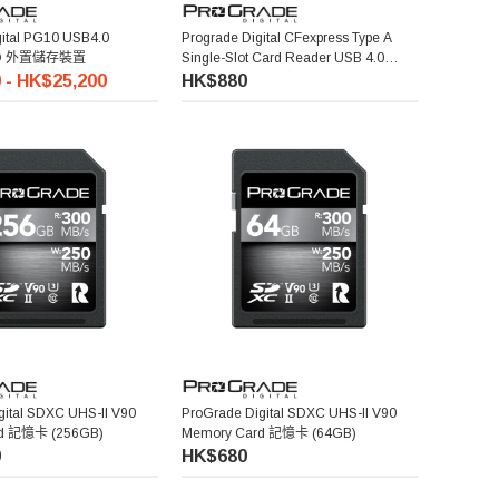
gital PG10 USB4.0
Prograde Digital CFexpress Type A
SSD 外置儲存裝置
Single-Slot Card Reader USB 4.0
(PG09.6) 單卡槽讀卡器
 - HK$25,200
HK$880
gital SDXC UHS-II V90
ProGrade Digital SDXC UHS-II V90
rd 記憶卡 (256GB)
Memory Card 記憶卡 (64GB)
0
HK$680