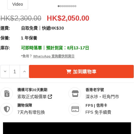
Video
Tilta 鐵頭 Nucleus-Nano 2 WLC-T05 原力N2 無線追
HK$2,300.00
HK$2,050.00
運費:
自取免費｜快遞HK$30
保養:
1 年保養
庫存:
可即時落單｜預計到貨：8月13-17日
*急用？
WhatsApp 查詢最快到貨日
減少 TILTA 鐵頭 NUCLEUS-NANO 2 WLC-T05 原力N2 
增加 TILTA 鐵頭 NUCLEUS-NANO 2 WLC-T05
加到購物車
機構可享30天數期
香港老字號
索取正式報價單
深水埗・旺角門市
購物保障
FPS | 信用卡
7天內有壞包換
FPS 免手續費