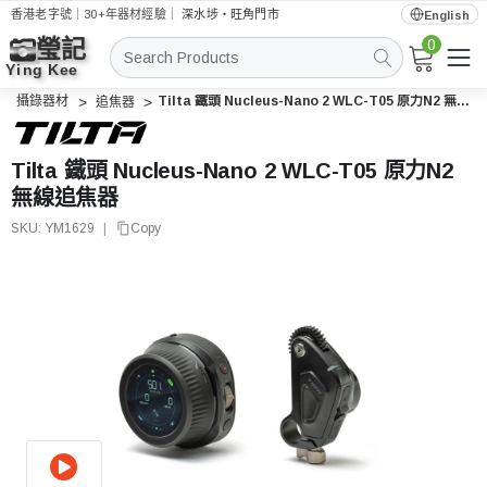
香港老字號｜30+年器材經驗｜
深水埗・旺角門市
English
0
搜
索
攝錄器材
Tilta 鐵頭 Nucleus-Nano 2 WLC-T05 原力N2 無線追焦器
追焦器
Tilta 鐵頭 Nucleus-Nano 2 WLC-T05 原力N2
無線追焦器
SKU:
YM1629
|
Copy