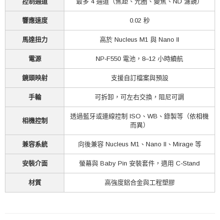
控制通道
最多 4 通道（焦距、光圈、變焦、ND 濾鏡）
響應速度
0.02 秒
馬達扭力
高於 Nucleus M1 與 Nano II
電源
NP‑F550 電池，8–12 小時續航
鏡頭映射
支援自訂檔案與預設
手輪
可拆卸，可左右交換，阻尼可調
透過藍牙或連線控制 ISO、WB、錄製等（依相機
相機控制
而異）
兼容系統
向後兼容 Nucleus M1、Nano II、Mirage 等
安裝介面
螢幕與 Baby Pin 安裝套件，適用 C‑Stand
材質
高強度鋁合金與工程塑膠