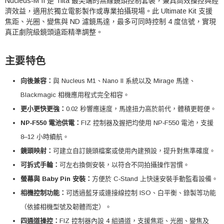
Nucleus‑M II 是 Tilta 最尖端的無線鏡頭控制套裝，兼具高效操控與經
濟效益，適用於獨立電影製作或專業拍攝現場。此 Ultimate Kit 支援
焦距、光圈、變焦與 ND 濾鏡馬達，最多可同時控制 4 度信號，實現
真正劇院級鏡頭遠距精準調整。
主要特色
向後兼容：
與 Nucleus M1、Nano II 系統以及 Mirage 馬達、
Blackmagic 相機應用程式完全相容。
更小更快更強：
0.02 秒響應速度，馬達扭力高於前代，體積更輕便。
NP‑F550 電池供電：
FIZ 控制器及握把均使用 NP‑F550 電池，支援
8–12 小時續航。
鏡頭映射：
可建立自訂鏡頭檔案或使用內建預設，提升對焦準確度。
可拆式手輪：
可左右換側安裝，以符合不同拍攝操作習慣。
螢幕與 Baby Pin 安裝：
方便於 C‑Stand 上快速安裝手動監看設備。
相機控制功能：
可透過藍牙或連接線控制 ISO、白平衡、錄製等功能
（依據相機型號及韌體而定）。
四通道操控：
FIZ 控制器內設 4 組通道，支援焦距、光圈、變焦及