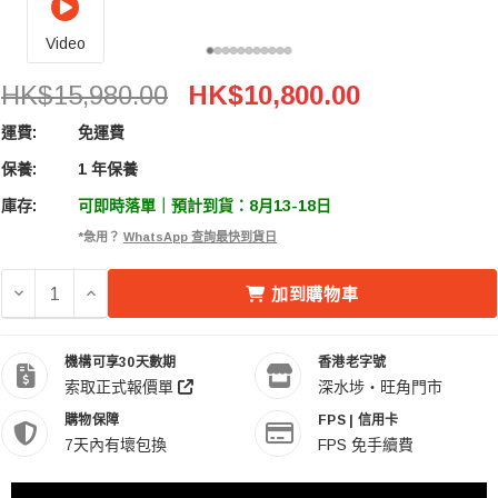
Video
Tilta 鐵頭 WLC-T06 Nucleus-M II Wireless Lens 
HK$15,980.00
HK$10,800.00
運費:
免運費
保養:
1 年保養
庫存:
可即時落單｜預計到貨：8月13-18日
*急用？
WhatsApp 查詢最快到貨日
減少 TILTA 鐵頭 WLC-T06 NUCLEUS-M II WIRELESS 
增加 TILTA 鐵頭 WLC-T06 NUCLEUS-M II WI
加到購物車
機構可享30天數期
香港老字號
索取正式報價單
深水埗・旺角門市
購物保障
FPS | 信用卡
7天內有壞包換
FPS 免手續費