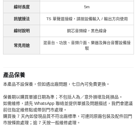
線材長度
5m
訊號接法
TS 單聲道接線，請按設備輸入 / 輸出方向使用
線材說明
銅芯音頻線，黑色線身
混音台、功放、音頻介面、樂器及舞台音響設備接
常見用途
駁
產品保養
本產品不設保養，但如遇出廠問題，七日內可免費更換。
保養期以購買單據日期為準；不包括人為／意外損壞及耗損品。
如需維修，請先 WhatsApp 聯絡並提供單據及問題描述，我們會建議
前往指定維修點或帶到門市處理。
購買後 7 天內如發現品質不符出廠標準，可連同原廠包裝及配件回門
市按條款處理；逾 7 天按一般維修處理。