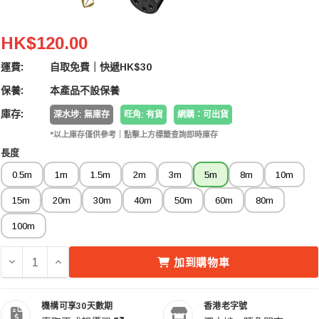
XLR Female Cannon To 6.35mm TS Male Jack Audi
HK$120.00
運費:
自取免費｜快遞HK$30
保養:
本產品不設保養
庫存:
深水埗: 無庫存
旺角: 有貨
網購：可出貨
*以上庫存僅供參考｜點擊上方標籤查詢即時庫存
長度
0.5m
1m
1.5m
2m
3m
5m
8m
10m
15m
20m
30m
40m
50m
60m
80m
100m
減少 XLR FEMALE CANNON TO 6.35MM TS MALE JACK
增加 XLR FEMALE CANNON TO 6.35MM TS MA
加到購物車
機構可享30天數期
香港老字號