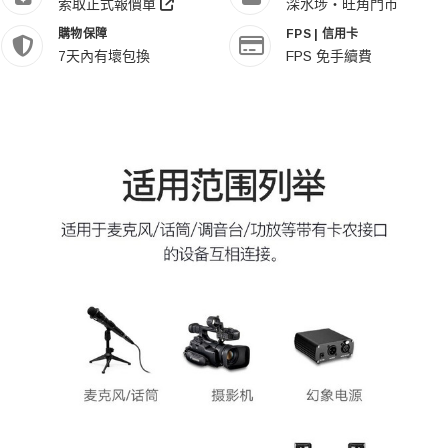
索取正式報價單
深水埗・旺角門市
購物保障
FPS | 信用卡
7天內有壞包換
FPS 免手續費