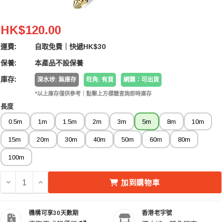
XLR Male Cannon To 6.35mm TS Male Jack Audio 
HK$120.00
運費:
自取免費｜快遞HK$30
保養:
本產品不設保養
庫存:
深水埗: 無庫存
旺角: 有貨
網購：可出貨
*以上庫存僅供參考｜點擊上方標籤查詢即時庫存
長度
0.5m
1m
1.5m
2m
3m
5m
8m
10m
15m
20m
30m
40m
50m
60m
80m
100m
減少 XLR MALE CANNON TO 6.35MM TS MALE JACK A
增加 XLR MALE CANNON TO 6.35MM TS MALE
加到購物車
機構可享30天數期
香港老字號