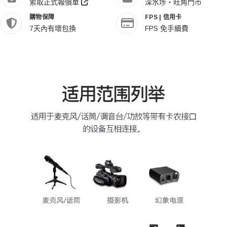
索取正式報價單
深水埗・旺角門市
購物保障
FPS | 信用卡
7天內有壞包換
FPS 免手續費