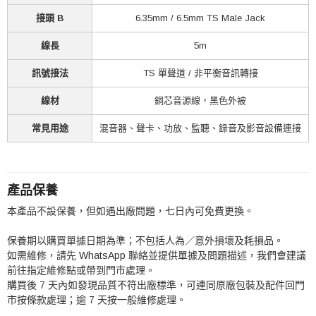
接頭 B
6.35mm / 6.5mm TS Male Jack
線長
5m
訊號接法
TS 單聲道 / 非平衡音訊轉接
線材
銅芯音源線，黑色外被
常見用途
混音器、聲卡、功放、監聽、錄音及影音設備連接
產品保養
本產品不設保養，但如遇出廠問題，七日內可免費更換。
保養期以購買單據日期為準；不包括人為／意外損壞及耗損品。
如需維修，請先 WhatsApp 聯絡並提供單據及問題描述，我們會建議
前往指定維修點或帶到門市處理。
購買後 7 天內如發現品質不符出廠標準，可連同原廠包裝及配件回門
市按條款處理；逾 7 天按一般維修處理。