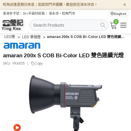
×
旺角店逢星期日休息；如欲到門市選購，歡迎前往深水埗店。
香港老字號｜30+年器材經驗｜
深水埗・旺角門市
English
0
搜
索
LED燈
amaran 200x S COB Bi-Color LED 雙色連續光燈
LED 單頭燈
amaran 200x S COB Bi-Color LED 雙色連續光燈
SKU:
YK6935
|
Copy