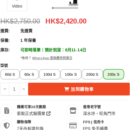
Video
Amaran 200x S COB Bi-Color LED 雙色連續光燈
HK$2,750.00
HK$2,420.00
運費:
免運費
保養:
1 年保養
庫存:
可即時落單｜預計到貨：8月11-14日
*急用？
WhatsApp 查詢最快到貨日
型號
60d S
60x S
100d S
100x S
200d S
200x S
減少 AMARAN 200X S COB BI-COLOR LED 雙色連續光燈
增加 AMARAN 200X S COB BI-COLOR LED 
加到購物車
機構可享30天數期
香港老字號
索取正式報價單
深水埗・旺角門市
購物保障
FPS | 信用卡
7天內有壞包換
FPS 免手續費