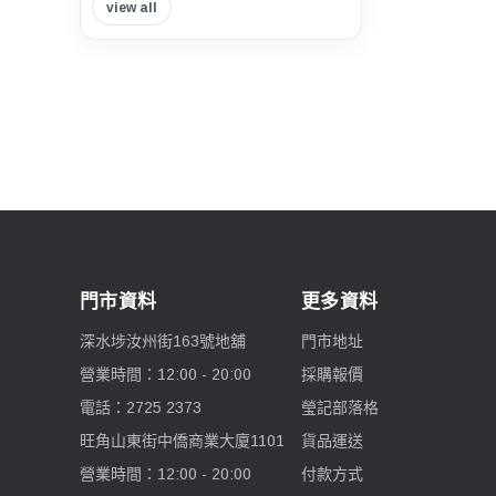
view all
Insta360
Tilta 鐵頭
Think Tank Photo
Viltrox 唯卓仕
Nisi 耐司
門市資料
更多資料
Nitecore
深水埗汝州街163號地舖
門市地址
7artisans 七工匠
營業時間：12:00 - 20:00
採購報價
電話：2725 2373
瑩記部落格
Benro 百諾
旺角山東街中僑商業大廈1101
貨品運送
Pelican
營業時間：12:00 - 20:00
付款方式