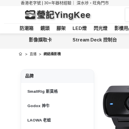
香港老字號 | 30+年器材經驗｜
深水埗・旺角門市
搜
瑩記YingKee
索
防潮箱
鏡頭
腳架
LED燈
閃光燈
影樓用
影像擷取卡
Stream Deck 控制台
直播
網絡攝影機
首頁
品牌
SmallRig 斯莫格
Godox 神牛
LAOWA 老蛙