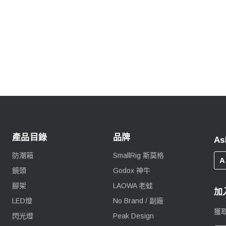
產品目錄
品牌
As
防潮箱
SmallRig 斯莫格
A
鏡頭
Godox 神牛
腳架
LAOWA 老蛙
加
LED燈
No Brand / 副廠
獲
閃光燈
Peak Design