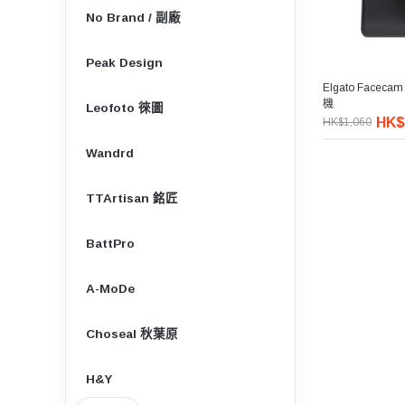
No Brand / 副廠
Peak Design
Elgato Faceca
機
Leofoto 徠圖
HK$
HK$1,060
Wandrd
TTArtisan 銘匠
BattPro
A-MoDe
Choseal 秋葉原
H&Y