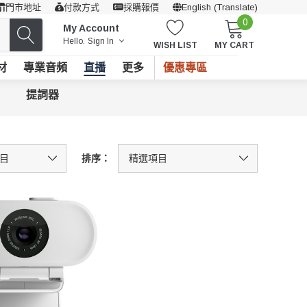
門市地址
付款方式
採購報價
English (Translate)
0
My Account
Hello.
Sign In
WISH LIST
MY CART
材
專業音頻
直播
更多
優惠專區
提詞器
排序：