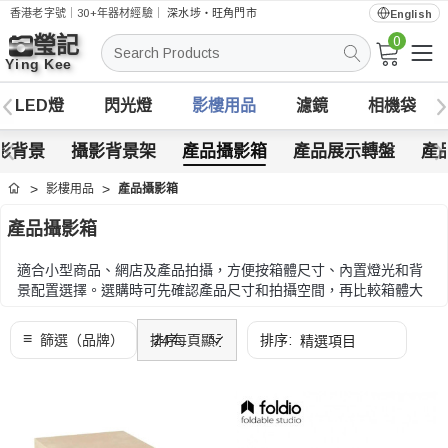
香港老字號｜30+年器材經驗｜
深水埗・旺角門市
English
0
搜
索
LED燈
閃光燈
影樓用品
濾鏡
相機袋
影背景
攝影背景架
產品攝影箱
產品展示轉盤
產
影樓用品
產品攝影箱
首頁
產品攝影箱
適合小型商品、網店及產品拍攝，方便按箱體尺寸、內置燈光和背
景配置選擇。選購時可先確認產品尺寸和拍攝空間，再比較箱體大
小、燈光亮度、背景顏色和收納方式。
選購時可先確認產品尺寸和拍攝空間，再比較箱體大小、燈光亮
度、背景顏色和收納方式。