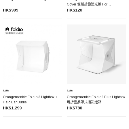
Cover 便攜折疊遮光板 For
Foldio2plus
HK$999
HK$120
Orangemonkie Foldio 3 Lightbox +
Orangemonkie Foldio2 Plus Lightbox
Halo Bar Budle
可折疊攜帶式攝影燈箱
HK$1,299
HK$780