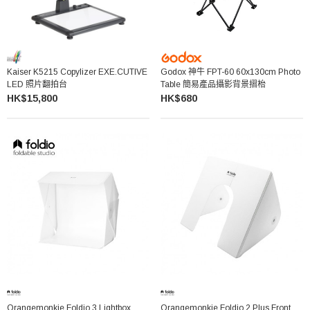
Kaiser K5215 Copylizer EXE.CUTIVE
Godox 神牛 FPT-60 60x130cm Photo
LED 照片翻拍台
Table 簡易產品攝影背景摺枱
HK$15,800
HK$680
Orangemonkie Foldio 3 Lightbox
Orangemonkie Foldio 2 Plus Front