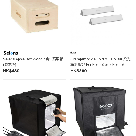
Selens Apple Box Wood 4合1 蘋果箱
Orangemonkie Foldio Halo Bar 柔光
(原木色)
箱無影燈 For Foldio2plus Foldio3
HK$480
HK$300