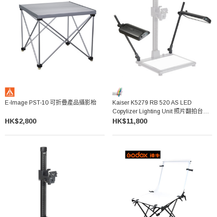
E-Image PST-10 可折疊產品攝影枱
Kaiser K5279 RB 520 AS LED
Copylizer Lighting Unit 照片翻拍台專
用燈
HK$2,800
HK$11,800