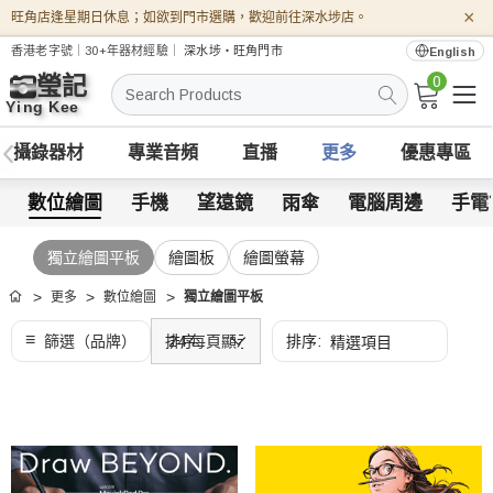
×
旺角店逢星期日休息；如欲到門市選購，歡迎前往深水埗店。
香港老字號｜30+年器材經驗｜
深水埗・旺角門市
English
0
搜
索
攝錄器材
專業音頻
直播
更多
優惠專區
數位繪圖
手機
望遠鏡
雨傘
電腦周邊
手電
獨立繪圖平板
繪圖板
繪圖螢幕
更多
數位繪圖
獨立繪圖平板
首頁