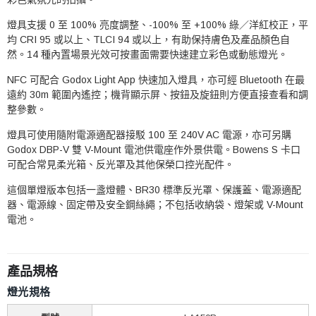
燈具支援 0 至 100% 亮度調整、-100% 至 +100% 綠／洋紅校正，平
均 CRI 95 或以上、TLCI 94 或以上，有助保持膚色及產品顏色自
然。14 種內置場景光效可按畫面需要快速建立彩色或動態燈光。
NFC 可配合 Godox Light App 快速加入燈具，亦可經 Bluetooth 在最
遠約 30m 範圍內遙控；機背顯示屏、按鈕及旋鈕則方便直接查看和調
整參數。
燈具可使用隨附電源適配器接駁 100 至 240V AC 電源，亦可另購
Godox DBP-V 雙 V-Mount 電池供電座作外景供電。Bowens S 卡口
可配合常見柔光箱、反光罩及其他保榮口控光配件。
這個單燈版本包括一盞燈體、BR30 標準反光罩、保護蓋、電源適配
器、電源線、固定帶及安全鋼絲繩；不包括收納袋、燈架或 V-Mount
電池。
產品規格
燈光規格