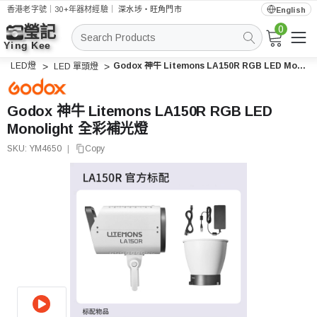
香港老字號｜30+年器材經驗｜
深水埗・旺角門市
English
0
搜
索
LED燈
Godox 神牛 Litemons LA150R RGB LED Monolight 全彩補光燈
LED 單頭燈
Godox 神牛 Litemons LA150R RGB LED
Monolight 全彩補光燈
SKU:
YM4650
|
Copy