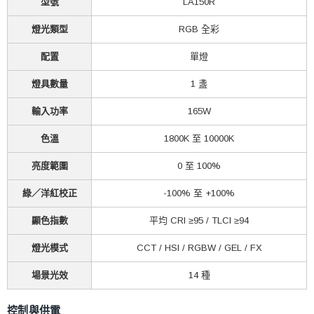
型號
LA150R
燈光類型
RGB 全彩
配置
單燈
燈具數量
1 盞
輸入功率
165W
色溫
1800K 至 10000K
亮度範圍
0 至 100%
綠／洋紅校正
-100% 至 +100%
顯色指數
平均 CRI ≥95 / TLCI ≥94
燈光模式
CCT / HSI / RGBW / GEL / FX
場景光效
14 種
控制與供電