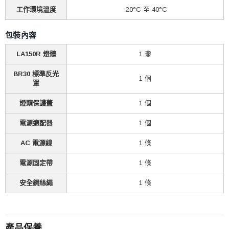
工作環境溫度
-20°C 至 40°C
包裝內容
LA150R 燈體
1 盞
BR30 標準反光
1 個
罩
燈頭保護蓋
1 個
電源適配器
1 個
AC 電源線
1 條
電源固定帶
1 條
安全鋼絲繩
1 條
產品保養