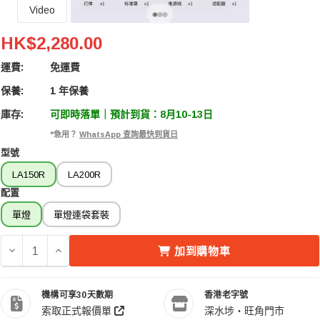
Video
Godox 神牛 Litemons LA150R RGB LED Monolig
HK$2,280.00
運費:
免運費
保養:
1 年保養
庫存:
可即時落單｜預計到貨：8月10-13日
*急用？
WhatsApp 查詢最快到貨日
型號
LA150R
LA200R
配置
單燈
單燈連袋套裝
減少 GODOX 神牛 LITEMONS LA150R RGB LED MON
增加 GODOX 神牛 LITEMONS LA150R RGB LE
加到購物車
機構可享30天數期
香港老字號
索取正式報價單
深水埗・旺角門市