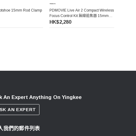
tshoe 15mm Rod Clamp
PDMOVIE Live Air 2 Compact Wireless
Focus Control Kit 無線追焦器 15mm路
軌適用
HK$2,280
k An Expert Anything On Yingkee
SK AN EXPERT
入我們的郵件列表