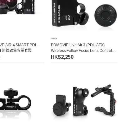
VE AIR 4 SMART PDL-
PDMOVIE Live Air 3 (PDL-AFX)
SPM 無線跟焦專業套裝
Wireless Follow Focus Lens Control
System
0
HK$2,250