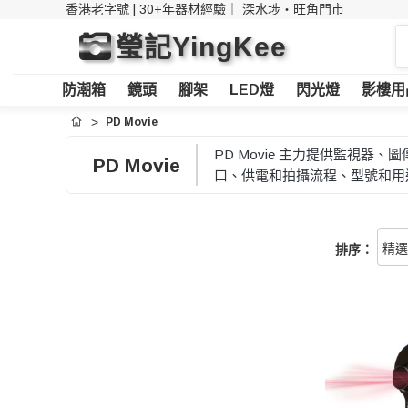
香港老字號 | 30+年器材經驗｜
深水埗・旺角門市
搜
瑩記YingKee
索
防潮箱
鏡頭
腳架
LED燈
閃光燈
影樓用
PD Movie
首頁
PD Movie 主力提供監視
PD Movie
口、供電和拍攝流程、型號和用
排序：