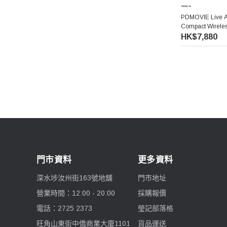
PDMOVIE Live A
Compact Wireles
線追焦器
HK$7,880
門市資料
更多資料
深水埗汝州街163號地舖
門市地址
營業時間：12:00 - 20:00
採購報價
電話：2725 2373
瑩記部落格
旺角山東街中僑商業大廈1101
貨品運送