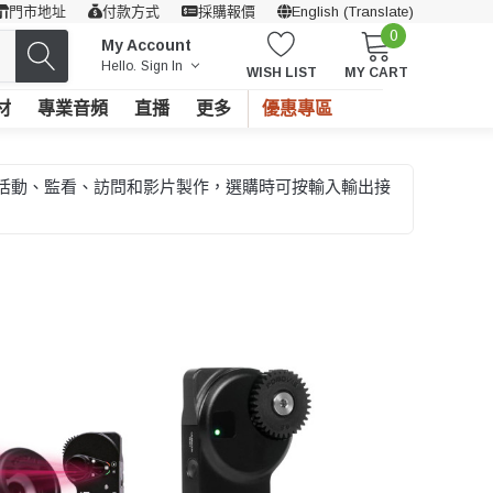
門市地址
付款方式
採購報價
English (Translate)
0
My Account
Hello.
Sign In
WISH LIST
MY CART
材
專業音頻
直播
更多
優惠專區
播、活動、監看、訪問和影片製作，選購時可按輸入輸出接