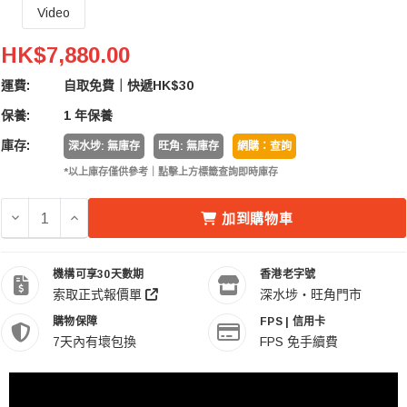
Video
PDMOVIE Live Air Pro 3 PD4-S1 Compact Wireles
HK$7,880.00
運費:
自取免費｜快遞HK$30
保養:
1 年保養
庫存:
深水埗: 無庫存
旺角: 無庫存
網購：查詢
*以上庫存僅供參考｜點擊上方標籤查詢即時庫存
減少 PDMOVIE LIVE AIR PRO 3 PD4-S1 COMPACT W
增加 PDMOVIE LIVE AIR PRO 3 PD4-S1 COM
加到購物車
機構可享30天數期
香港老字號
索取正式報價單
深水埗・旺角門市
購物保障
FPS | 信用卡
7天內有壞包換
FPS 免手續費