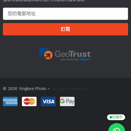
電
郵
地
址
© 2026 Yingkee Photo。
All Rights Reserved.
在線中