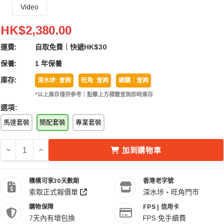
Video
PDMOVIE LIVE AIR 4 SMART PDL-AFX-SPM 無
HK$2,380.00
運費:
自取免費｜快遞HK$30
保養:
1 年保養
庫存:
深水埗: 查詢
旺角: 查詢
網購：查詢
*以上庫存僅供參考｜點擊上方標籤查詢即時庫存
選項:
馬達套裝
簡配套裝
專業套裝
減少 PDMOVIE LIVE AIR 4 SMART PDL-AFX-SPM 
增加 PDMOVIE LIVE AIR 4 SMART PDL-AF
加到購物車
機構可享30天數期
香港老字號
索取正式報價單
深水埗・旺角門市
購物保障
FPS | 信用卡
7天內有壞包換
FPS 免手續費