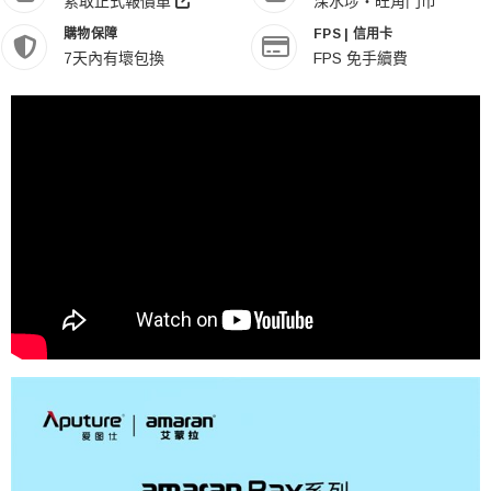
索取正式報價單
深水埗・旺角門市
購物保障
FPS | 信用卡
7天內有壞包換
FPS 免手續費