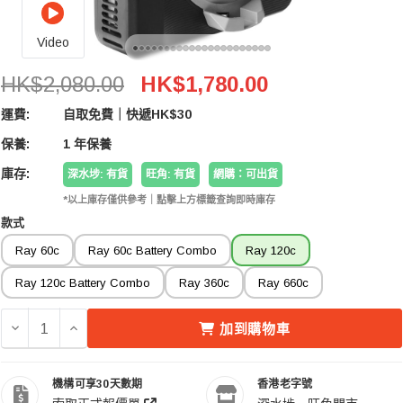
Video
Amaran Ray 120c RGB LED Monolight 全彩補光燈
HK$2,080.00
HK$1,780.00
運費:
自取免費｜快遞HK$30
保養:
1 年保養
庫存:
深水埗: 有貨
旺角: 有貨
網購：可出貨
*以上庫存僅供參考｜點擊上方標籤查詢即時庫存
款式
Ray 60c
Ray 60c Battery Combo
Ray 120c
Ray 120c Battery Combo
Ray 360c
Ray 660c
減少 AMARAN RAY 120C RGB LED MONOLIGHT 全彩
增加 AMARAN RAY 120C RGB LED MONOLI
加到購物車
機構可享30天數期
香港老字號