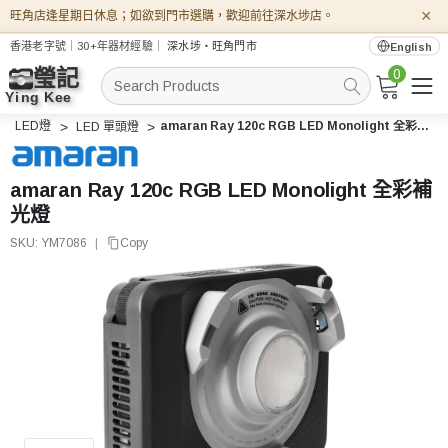
×
旺角店逢星期日休息；如欲到門市選購，歡迎前往深水埗店。
香港老字號｜30+年器材經驗｜
深水埗・旺角門市
English
0
搜
索
LED燈
amaran Ray 120c RGB LED Monolight 全彩補光燈
LED 單頭燈
amaran Ray 120c RGB LED Monolight 全彩補
光燈
SKU:
YM7086
|
Copy