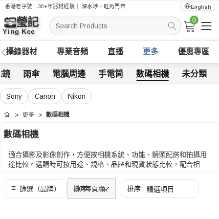
香港老字號｜30+年器材經驗｜
深水埗・旺角門市
English
0
搜
索
攝錄器材
專業音頻
直播
更多
優惠專區
遠鏡
雨傘
電腦周邊
手電筒
數碼相機
未分類
Sony
Canon
Nikon
更多
數碼相機
首頁
數碼相機
適合攝影及影像創作，方便按相機系統、功能、鏡頭配搭和拍攝用
途比較。選購時可按用途、規格、品牌和現貨狀態比較，配合相
機、影片或日常工作流程需要。
選購時可按用途、規格、品牌和現貨狀態比較，配合相機、影片或
日常工作流程需要。