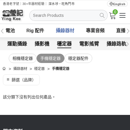
香港老字號｜30+年器材經驗｜
深水埗・旺角門市
English
0
搜
索
電池
Rig 配件
攝錄器材
專業音頻
直播
運動攝錄
攝影機
穩定器
電影搖臂
攝錄路軌
相機穩定器
手機穩定器
穩定器配件
攝錄器材
穩定器
手機穩定器
首頁
該分類下沒有列出任何產品。