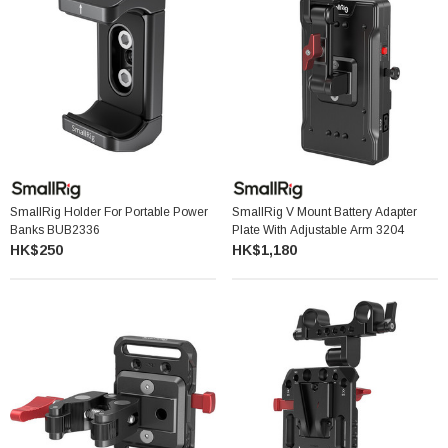
SmallRig Holder For Portable Power
SmallRig V Mount Battery Adapter
Banks BUB2336
Plate With Adjustable Arm 3204
HK$250
HK$1,180