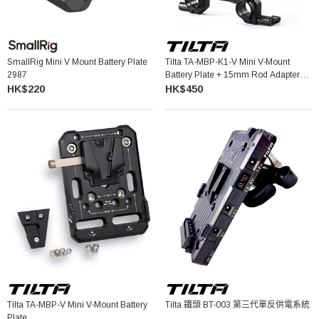
SmallRig Mini V Mount Battery Plate
Tilta TA-MBP-K1-V Mini V-Mount
2987
Battery Plate + 15mm Rod Adapter
Black
HK$220
HK$450
Tilta TA-MBP-V Mini V-Mount Battery
Tilta 鐵頭 BT-003 第三代單反供電系統
Plate