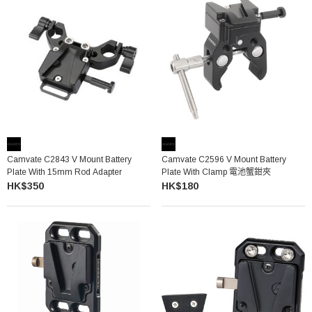
Camvate C2843 V Mount Battery
Camvate C2596 V Mount Battery
Plate With 15mm Rod Adapter
Plate With Clamp 電池蟹鉗夾
HK$350
HK$180