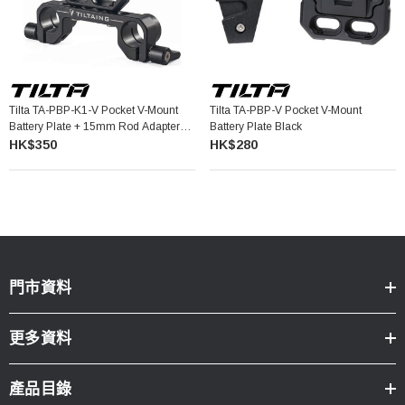
Tilta TA-PBP-K1-V Pocket V-Mount
Tilta TA-PBP-V Pocket V-Mount
Battery Plate + 15mm Rod Adapter
Battery Plate Black
Black
HK$350
HK$280
門市資料
更多資料
產品目錄