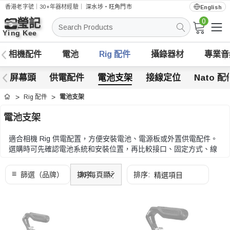
香港老字號｜30+年器材經驗｜
深水埗・旺角門市
English
0
搜
索
相機配件
電池
Rig 配件
攝錄器材
專業音
屏幕頭
供電配件
電池支架
接線定位
Nato 配
Rig 配件
電池支架
首頁
電池支架
適合相機 Rig 供電配置，方便安裝電池、電源板或外置供電配件。
選購時可先確認電池系統和安裝位置，再比較接口、固定方式、線
材走位和重量分佈。
選購時可先確認電池系統和安裝位置，再比較接口、固定方式、線
材走位和重量分佈。