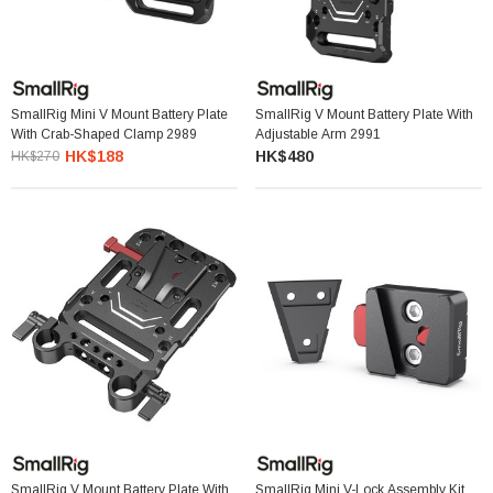
SmallRig Mini V Mount Battery Plate
SmallRig V Mount Battery Plate With
With Crab-Shaped Clamp 2989
Adjustable Arm 2991
HK$188
HK$480
HK$270
SmallRig V Mount Battery Plate With
SmallRig Mini V-Lock Assembly Kit