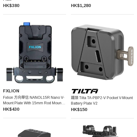
HK$380
HK$1,280
FXLION
Fxlion 方向華信 NANOL15R Nano V-
鐵頭 Tilta TA-PBP2-V Pocket V-Mount
Mount Plate With 15mm Rod Mount V
Battery Plate V2
型掛板
HK$430
HK$150