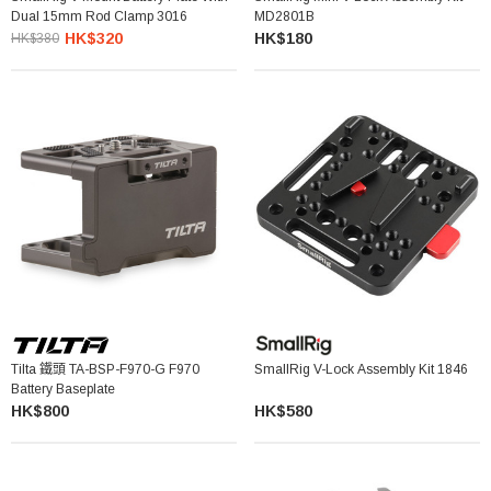
Dual 15mm Rod Clamp 3016
MD2801B
HK$320
HK$180
HK$380
Tilta 鐵頭 TA-BSP-F970-G F970
SmallRig V-Lock Assembly Kit 1846
Battery Baseplate
HK$800
HK$580