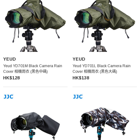
YEUD
YEUD
Yeud YD701M Black Camera Rain
Yeud YD701L Black Camera Rain
Cover 相機雨衣 (黑色中碼)
Cover 相機雨衣 (黑色大碼)
HK$128
HK$138