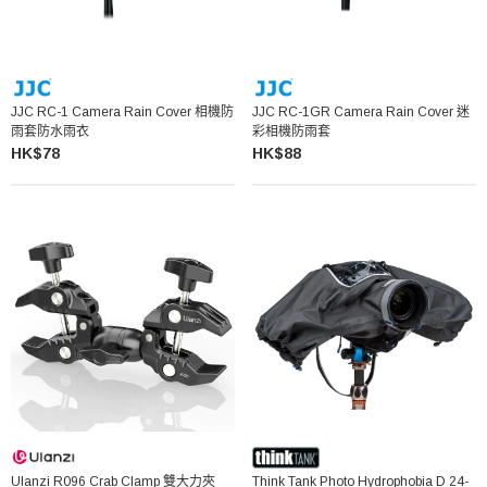
JJC RC-1 Camera Rain Cover 相機防
JJC RC-1GR Camera Rain Cover 迷
雨套防水雨衣
彩相機防雨套
HK$78
HK$88
Ulanzi R096 Crab Clamp 雙大力夾
Think Tank Photo Hydrophobia D 24-