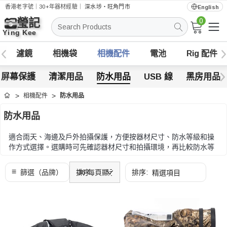
香港老字號｜30+年器材經驗｜
深水埗・旺角門市
English
0
搜
索
濾鏡
相機袋
相機配件
電池
Rig 配件
屏幕保護
清潔用品
防水用品
USB 線
黑房用品
相機配件
防水用品
首頁
防水用品
適合雨天、海邊及戶外拍攝保護，方便按器材尺寸、防水等級和操
作方式選擇。選購時可先確認器材尺寸和拍攝環境，再比較防水等
級、操作便利度和密封方式。
選購時可先確認器材尺寸和拍攝環境，再比較防水等級、操作便利
度和密封方式。