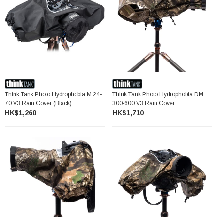
Think Tank Photo Hydrophobia M 24-
Think Tank Photo Hydrophobia DM
70 V3 Rain Cover (Black)
300-600 V3 Rain Cover
(Camouflage)
HK$1,260
HK$1,710