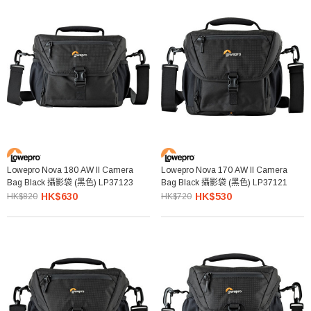
Lowepro Nova 180 AW II Camera
Lowepro Nova 170 AW II Camera
Bag Black 攝影袋 (黑色) LP37123
Bag Black 攝影袋 (黑色) LP37121
HK$630
HK$530
HK$820
HK$720