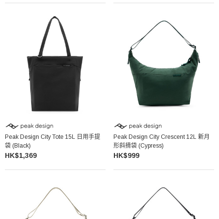
Peak Design City Tote 15L 日用手提
Peak Design City Crescent 12L 新月
袋 (Black)
形斜揹袋 (Cypress)
HK$1,369
HK$999