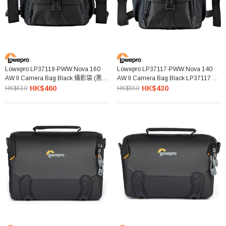
Lowepro LP37119-PWW Nova 160
Lowepro LP37117-PWW Nova 140
AW II Camera Bag Black 攝影袋 (黑
AW II Camera Bag Black LP37117 攝
色)
影袋 (黑色)
HK$460
HK$430
HK$610
HK$550