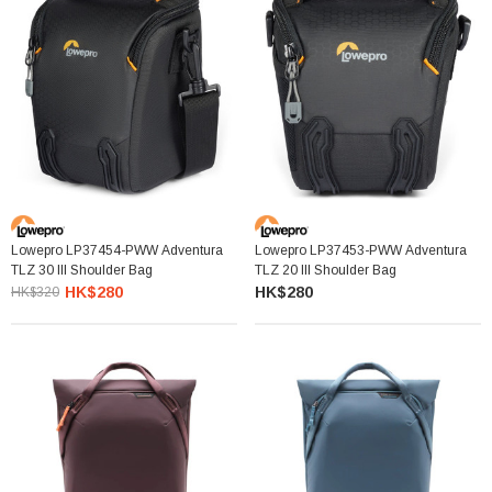
Lowepro LP37454-PWW Adventura
Lowepro LP37453-PWW Adventura
TLZ 30 III Shoulder Bag
TLZ 20 III Shoulder Bag
HK$280
HK$280
HK$320