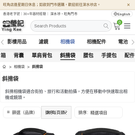
×
旺角店逢星期日休息；如欲到門市選購，歡迎前往深水埗店。
香港老字號｜30+年器材經驗｜
深水埗・旺角門市
English
0
搜
索
影樓用品
濾鏡
相機袋
相機配件
電池
李箱
背囊
單肩背包
斜揹袋
腰包
手提包
配件
相機袋
斜揹袋
首頁
斜揹袋
斜揹相機袋適合街拍、旅行和活動拍攝，方便在移動中快速取出相
機或鏡頭。
可按容量、肩帶穩定度、開口方向、防水物料和個人物品收納空間
比較。