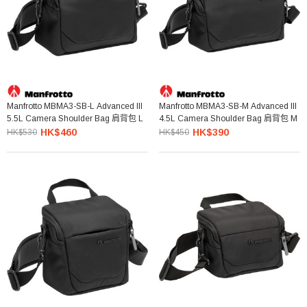
Manfrotto MBMA3-SB-L Advanced III
Manfrotto MBMA3-SB-M Advanced III
5.5L Camera Shoulder Bag 肩背包 L
4.5L Camera Shoulder Bag 肩背包 M
HK$460
HK$390
HK$530
HK$450