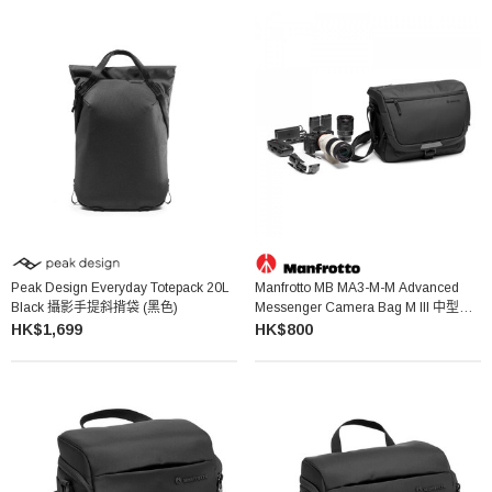
Peak Design Everyday Totepack 20L
Manfrotto MB MA3-M-M Advanced
Black 攝影手提斜揹袋 (黑色)
Messenger Camera Bag M III 中型單
肩相機袋
HK$1,699
HK$800