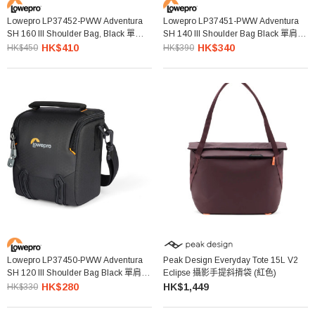
Lowepro LP37452-PWW Adventura
Lowepro LP37451-PWW Adventura
SH 160 III Shoulder Bag, Black 單肩相
SH 140 III Shoulder Bag Black 單肩相
機袋 (黑色)
機袋 (黑色)
HK$410
HK$340
HK$450
HK$390
Lowepro LP37450-PWW Adventura
Peak Design Everyday Tote 15L V2
SH 120 III Shoulder Bag Black 單肩相
Eclipse 攝影手提斜揹袋 (紅色)
機袋 (黑色)
HK$280
HK$1,449
HK$330