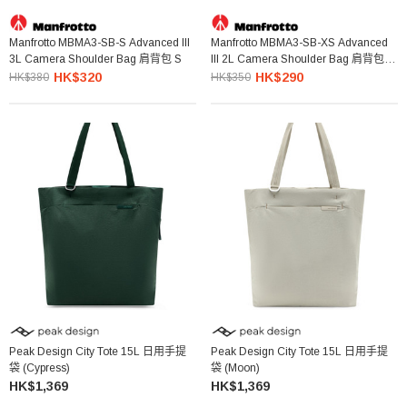
Manfrotto MBMA3-SB-S Advanced III
Manfrotto MBMA3-SB-XS Advanced
3L Camera Shoulder Bag 肩背包 S
III 2L Camera Shoulder Bag 肩背包
XS
HK$320
HK$290
HK$380
HK$350
Peak Design City Tote 15L 日用手提
Peak Design City Tote 15L 日用手提
袋 (Cypress)
袋 (Moon)
HK$1,369
HK$1,369