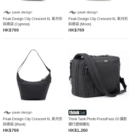
Peak Design City Crescent 6L 新月形
Peak Design City Crescent 6L 新月形
斜揹袋 (Cypress)
斜揹袋 (Moon)
HK$769
HK$769
Peak Design City Crescent 6L 新月形
Think Tank Photo PressPass 20 攝影
斜揹袋 (Black)
通行證相機包
HK$769
HK$1,260