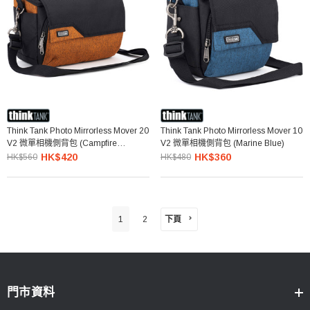
Think Tank Photo Mirrorless Mover 20
Think Tank Photo Mirrorless Mover 10
V2 微單相機側背包 (Campfire
V2 微單相機側背包 (Marine Blue)
Orange)
HK$420
HK$360
HK$560
HK$480
下頁
1
2
門市資料