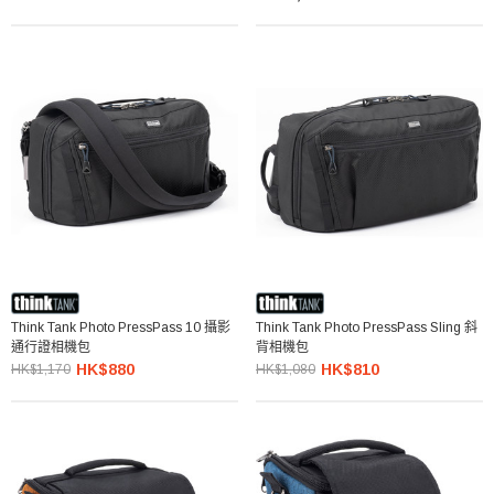
Think Tank Photo PressPass 10 攝影
Think Tank Photo PressPass Sling 斜
通行證相機包
背相機包
HK$880
HK$810
HK$1,170
HK$1,080