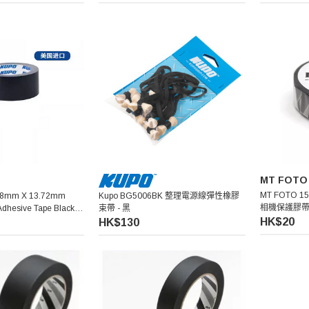
MT FOTO
MT FOTO 15
13.72mm
Kupo BG5006BK 整理電源線彈性橡膠
相機保護膠帶 
Adhesive Tape Black
束帶 - 黑
HK$20
)
HK$130