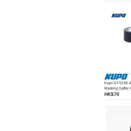
Pelican
Ulanzi 優籃子
Blackmagic Design
Phottix 富達時
NanLite 南光
Kupo GT-515B 48mm X 
Saramonic 楓笛
Masking Gaffer 
啞光布膠帶 (黑色
HK$70
Marsace 馬小路
DJI 大疆
Pixco 百攝寶