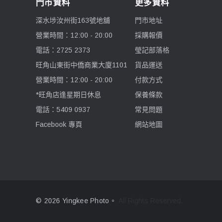
門市資料
更多資料
深水埗汝州街163號地舖
門市地址
Falconeyes 銳鷹
營業時間：12:00 - 20:00
採購報價
PGYTECH 蒲公英
電話：2725 2373
瑩記部落格
旺角山東街中僑商業大廈1101
貨品運送
Exascend 至譽科技
營業時間：12:00 - 20:00
付款方式
*旺角店逢星期日休息
保養條款
Maxpower 牛魔王
電話：5409 0937
常見問題
SONY 索尼
Facebook 專頁
網站地圖
Atomos 阿童木
Rode 羅德
Superior Seamless 仙麗
© 2026 Yingkee Photo。
All Rights Reserved.
Lenthem 領頓