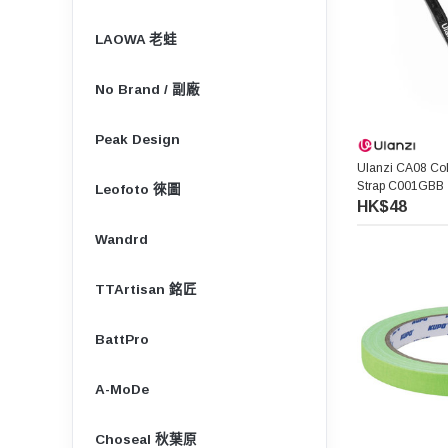
LAOWA 老蛙
No Brand / 副廠
Peak Design
Ulanzi CA08 Col
Strap C001GBB
Leofoto 徠圖
HK$48
Wandrd
TTArtisan 銘匠
BattPro
A-MoDe
Choseal 秋葉原