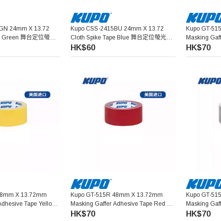
GN 24mm X 13.72
Kupo CSS-2415BU 24mm X 13.72
Kupo GT-515BU 4
Tape Green 舞台定位螢光
Cloth Spike Tape Blue 舞台定位螢光膠
Masking Gaf
帶 (藍色)
光布膠帶 (藍
HK$60
HK$70
13.72mm
Kupo GT-515R 48mm X 13.72mm
Kupo GT-515GY 4
Adhesive Tape Yellow
Masking Gaffer Adhesive Tape Red 啞
Masking Gaf
)
光布膠帶 (紅色)
光布膠帶 (灰
HK$70
HK$70