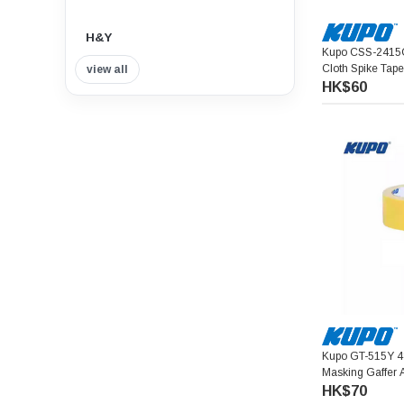
H&Y
Kupo CSS-2415
Cloth Spike 
view all
Insta360
膠帶 (綠色)
HK$60
Tilta 鐵頭
Think Tank Photo
Viltrox 唯卓仕
Nisi 耐司
Nitecore
7artisans 七工匠
Kupo GT-515Y 48mm X 
Masking Gaffer 
啞光布膠帶 (黃色
HK$70
Benro 百諾