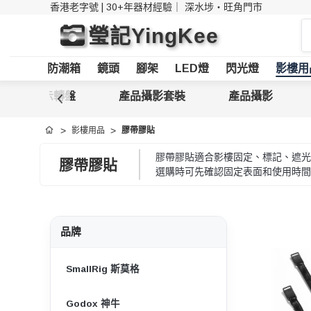
香港老字號 | 30+年器材經驗｜
深水埗・旺角門市
搜
瑩記YingKee
索
防潮箱
鏡頭
腳架
LED燈
閃光燈
影樓用
產品展示轉盤
產品攝影套裝
產品攝影
影樓用品
膠帶膠貼
首頁
膠帶膠貼適合影樓固定、標記、遮光
膠帶膠貼
選購時可先確認固定表面和使用時間
品牌
SmallRig 斯莫格
Godox 神牛