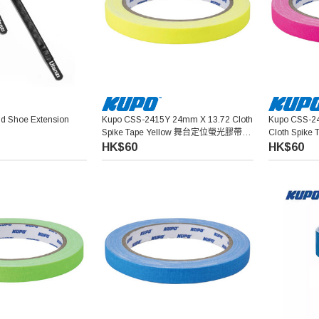
d Shoe Extension
Kupo CSS-2415Y 24mm X 13.72 Cloth
Kupo CSS-2
Spike Tape Yellow 舞台定位螢光膠帶
Cloth Spik
(黃色)
帶 (粉紅色)
HK$60
HK$60