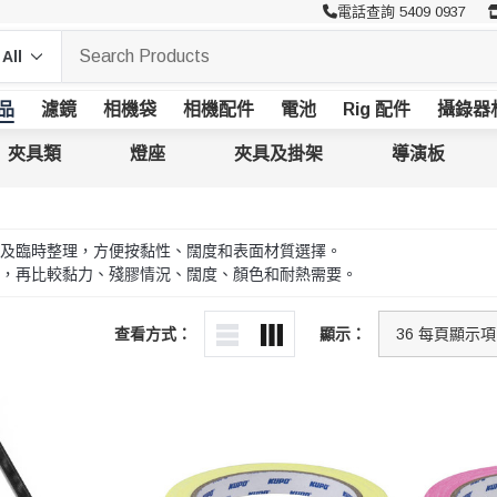
電話查詢 5409 0937
品
濾鏡
相機袋
相機配件
電池
Rig 配件
攝錄器
夾具類
燈座
夾具及掛架
導演板
及臨時整理，方便按黏性、闊度和表面材質選擇。
，再比較黏力、殘膠情況、闊度、顏色和耐熱需要。
查看方式：
顯示：