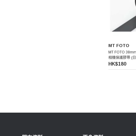
Manfrotto 曼富圖
amaran 艾蒙拉
Hollyland
MT FOTO
MT FOTO 38mm 
相機保護膠帶 (日
Aputure 愛圖仕
HK$180
Kenko 肯高
Hoya
Kupo
Thypoch 叙
Acalava