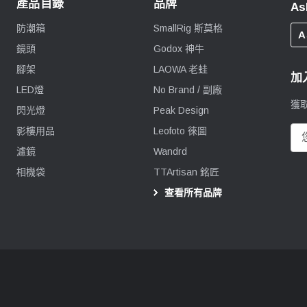
產品目錄
品牌
As
防潮箱
SmallRig 斯莫格
A
鏡頭
Godox 神牛
腳架
LAOWA 老蛙
加
LED燈
No Brand / 副廠
獲
閃光燈
Peak Design
影樓用品
Leofoto 徠圖
電
郵
濾鏡
Wandrd
地
相機袋
TTArtisan 銘匠
址
查看所有品牌