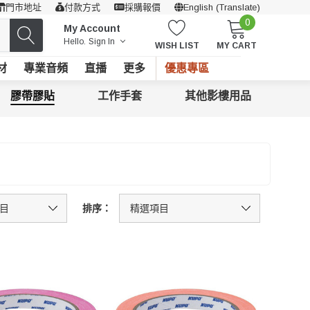
門市地址
付款方式
採購報價
English (Translate)
0
My Account
Hello.
Sign In
WISH LIST
MY CART
材
專業音頻
直播
更多
優惠專區
膠帶膠貼
工作手套
其他影樓用品
排序：