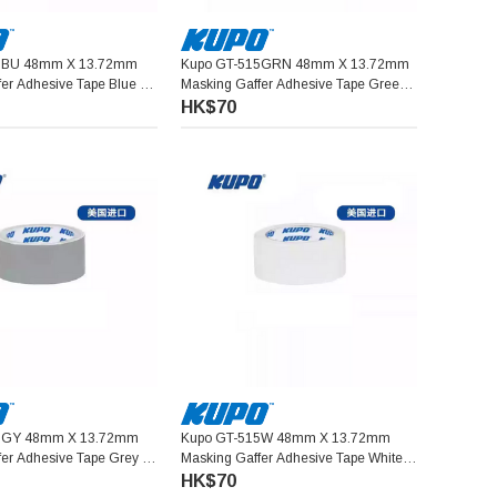
8mm X 13.72mm
Kupo GT-515GRN 48mm X 13.72mm
fer Adhesive Tape Blue 啞
Masking Gaffer Adhesive Tape Green
色)
啞光布膠帶 (綠色)
HK$70
8mm X 13.72mm
Kupo GT-515W 48mm X 13.72mm
fer Adhesive Tape Grey 啞
Masking Gaffer Adhesive Tape White
色)
啞光布膠帶 (白色)
HK$70