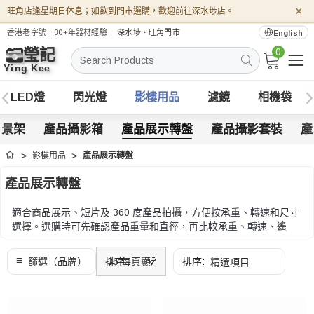
×
旺角店逢星期日休息；如欲到門市選購，歡迎前往深水埗店。
香港老字號｜30+年器材經驗｜
深水埗・旺角門市
English
0
搜
索
LED燈
閃光燈
影樓用品
濾鏡
相機袋
背景架
產品攝影箱
產品展示轉盤
產品攝影套裝
產
影樓用品
產品展示轉盤
首頁
產品展示轉盤
適合商品展示、短片及 360 度產品拍攝，方便按承重、轉速和尺寸
選擇。選購時可先確認產品重量和直徑，再比較承重、轉速、遙
控、電源和拍片流程配合。
選購時可先確認產品重量和直徑，再比較承重、轉速、遙控、電源
和拍片流程配合。