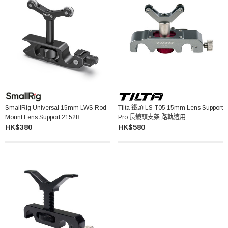
SmallRig Universal 15mm LWS Rod
Tilta 鐵頭 LS-T05 15mm Lens Support
Mount Lens Support 2152B
Pro 長鏡頭支架 路軌適用
HK$380
HK$580