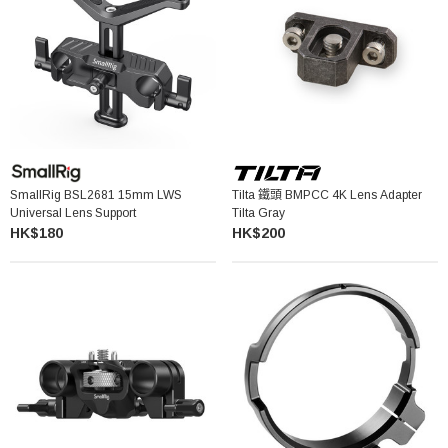
SmallRig BSL2681 15mm LWS
Tilta 鐵頭 BMPCC 4K Lens Adapter
Universal Lens Support
Tilta Gray
HK$180
HK$200