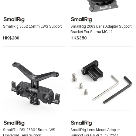
SmallRig 3652 15mm LWS Support
SmallRig 2063 Lens Adapter Support
Bracket For Sigma MC-11
HK$280
HK$350
SmallRig BSL2680 15mm LWS
SmallRig Lens Mount Adapter
Universal Lens Support
Support For BMPCC 4K 2247