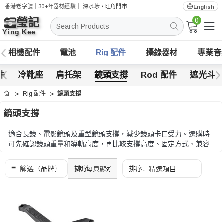
香港老字號｜30+年器材經驗｜
深水埗・旺角門市
English
0
搜
索
相機配件
電池
Rig 配件
攝錄器材
專業音
件
冷靴座
肩托架
鏡頭支撐
Rod 配件
遮光斗
Rig 配件
鏡頭支撐
首頁
鏡頭支撐
適合長鏡、電影鏡頭及重型鏡頭支撐，減少鏡頭卡口受力。選購時
可先確認鏡頭重量和導軌高度，再比較支撐高度、固定方式、兼容
導軌和調整空間。
選購時可先確認鏡頭重量和導軌高度，再比較支撐高度、固定方
式、兼容導軌和調整空間。