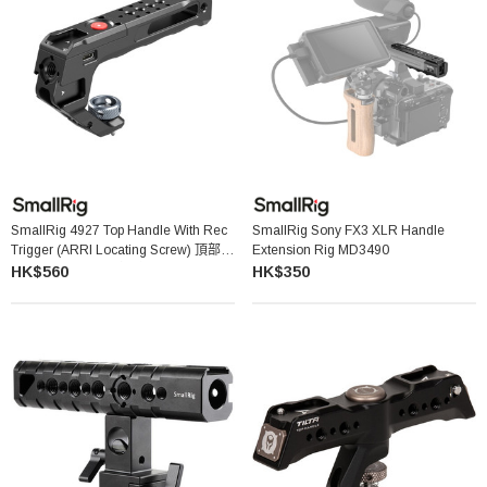
SmallRig 4927 Top Handle With Rec
SmallRig Sony FX3 XLR Handle
Trigger (ARRI Locating Screw) 頂部手
Extension Rig MD3490
柄連錄影鍵 (ARRI 錨點螺絲款)
HK$560
HK$350