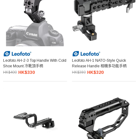
Leofoto AH-2-3 Top Handle With Cold
Leofoto AH-1 NATO-Style Quick
Shoe Mount 冷靴頂手柄
Release Handle 相機多功能手柄
HK$330
HK$320
HK$400
HK$380