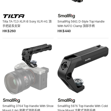
Tilta TA-T13-XLR-B Sony XLR-H1 頂
SmallRig 5661 D-Style Top Handle
手把延長支架
With NATO Clamp 頂部手柄
HK$260
HK$440
SmallRig 3764 Top Handle With Shoe
SmallRig 5976 Top Handle With Cold
Mount (Lite) 熱靴式頂部手柄
Shoe Mount 冷靴式頂部手柄