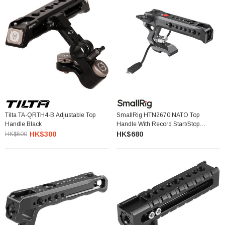
Tilta TA-QRTH4-B Adjustable Top
SmallRig HTN2670 NATO Top
Handle Black
Handle With Record Start/Stop
Remote Trigger For Sony Mirrorless
HK$300
HK$680
HK$600
Cameras