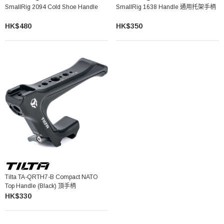
SmallRig 2094 Cold Shoe Handle
SmallRig 1638 Handle 通用托架手柄
HK$480
HK$350
Tilta TA-QRTH7-B Compact NATO
Top Handle (Black) 頂手柄
HK$330