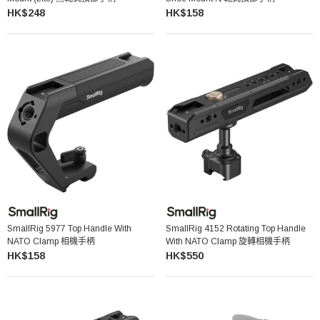
HK$248
HK$158
SmallRig 5977 Top Handle With
SmallRig 4152 Rotating Top Handle
NATO Clamp 相機手柄
With NATO Clamp 旋轉相機手柄
HK$158
HK$550