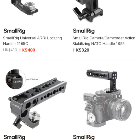
SmallRig Universal ARRI Locating
SmallRig Camera/Camcorder Action
Handle 2165C
Stabilizing NATO Handle 1955
HK$400
HK$320
HK$480