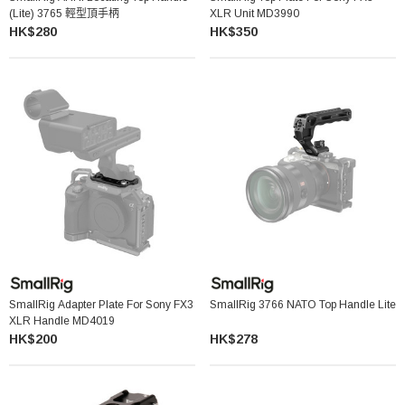
(Lite) 3765 輕型頂手柄
XLR Unit MD3990
HK$280
HK$350
SmallRig Adapter Plate For Sony FX3
SmallRig 3766 NATO Top Handle Lite
XLR Handle MD4019
HK$200
HK$278