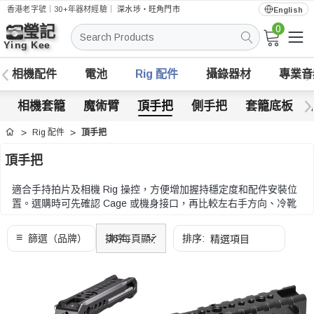
香港老字號｜30+年器材經驗｜
深水埗・旺角門市
English
0
搜
索
相機配件
電池
Rig 配件
攝錄器材
專業音
相機套籠
魔術臂
頂手把
側手把
套籠底板
Rig 配件
頂手把
首頁
頂手把
適合手持拍片及相機 Rig 操控，方便增加握持穩定度和配件安裝位
置。選購時可先確認 Cage 或機身接口，再比較左右手方向、冷靴
位、螺絲孔、握感和承重。
選購時可先確認 Cage 或機身接口，再比較左右手方向、冷靴位、
螺絲孔、握感和承重。