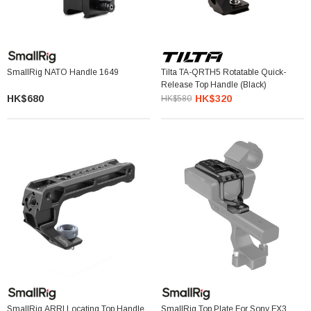
SmallRig NATO Handle 1649
Tilta TA-QRTH5 Rotatable Quick-
Release Top Handle (Black)
HK$680
HK$320
HK$580
SmallRig ARRI Locating Top Handle
SmallRig Top Plate For Sony FX3