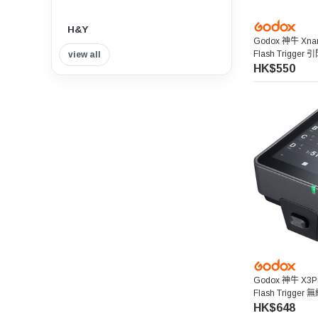
H&Y
Godox 神牛 Xnano
Flash Trigger 
view all
Insta360
HK$550
Tilta 鐵頭
Think Tank Photo
Viltrox 唯卓仕
Nisi 耐司
Nitecore
7artisans 七工匠
Godox 神牛 X3Pro
Flash Trigg
FujiFilm
HK$648
Benro 百諾