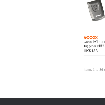
iFootage 印跡
E-IMAGE 意美捷
Edelkrone
Telesin 泰迅
Godox 神牛 CT-1
Trigger 機頂
aMagic
HK$138
Belkin
Items
1
to
36
ProGrade Digital
Zhiyun 智雲
LEE Filters