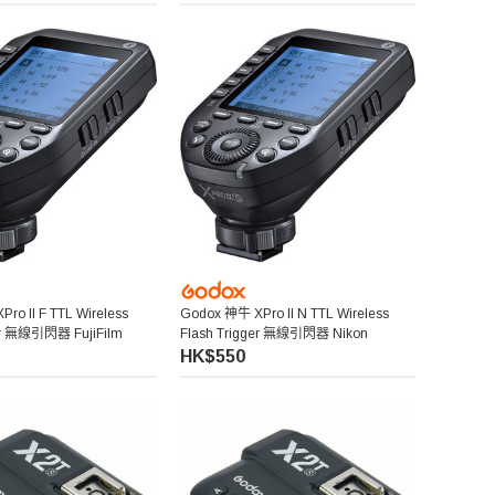
ro II F TTL Wireless
Godox 神牛 XPro II N TTL Wireless
ger 無線引閃器 FujiFilm
Flash Trigger 無線引閃器 Nikon
HK$550