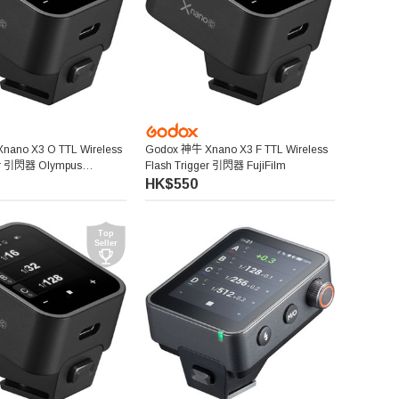
nano X3 O TTL Wireless
Godox 神牛 Xnano X3 F TTL Wireless
ger 引閃器 Olympus
Flash Trigger 引閃器 FujiFilm
HK$550