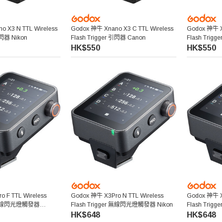
 X3 N TTL Wireless
Godox 神牛 Xnano X3 C TTL Wireless
Godox 神牛 Xn
引閃器 Nikon
Flash Trigger 引閃器 Canon
Flash Trigg
HK$550
HK$550
 F TTL Wireless
Godox 神牛 X3Pro N TTL Wireless
Godox 神牛 X3
er 無線閃光燈觸發器
Flash Trigger 無線閃光燈觸發器 Nikon
Flash Tri
HK$648
HK$648