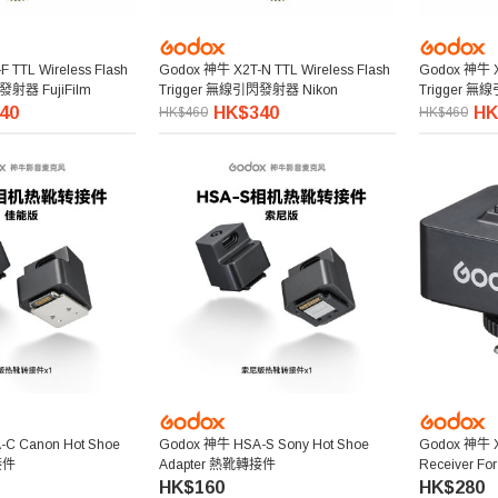
 TTL Wireless Flash
Godox 神牛 X2T-N TTL Wireless Flash
Godox 神牛 X2
發射器 FujiFilm
Trigger 無線引閃發射器 Nikon
Trigger 
40
HK$340
HK
HK$460
HK$460
C Canon Hot Shoe
Godox 神牛 HSA-S Sony Hot Shoe
Godox 神牛 X
接件
Adapter 熱靴轉接件
Receiver 
HK$160
HK$280