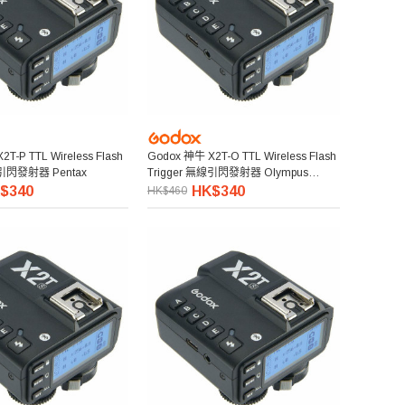
T-P TTL Wireless Flash
Godox 神牛 X2T-O TTL Wireless Flash
線引閃發射器 Pentax
Trigger 無線引閃發射器 Olympus
Panasonic
$340
HK$340
HK$460