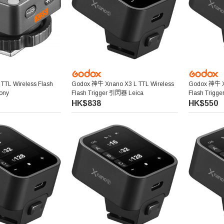
TL Wireless Flash
Godox 神牛 Xnano X3 L TTL Wireless
Godox 神牛 X
ony
Flash Trigger 引閃器 Leica
Flash Trig
Panasonic
HK$838
HK$550