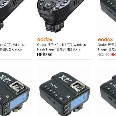
II C TTL Wireless
Godox 神牛 XPro II S TTL Wireless
Godox 神牛 X2
 無線引閃器 Canon
Flash Trigger 無線引閃器 Sony
Trigger 無
HK$550
HK
HK$460