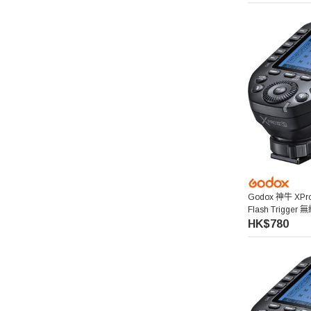
Pelican
Ulanzi 優籃子
Blackmagic Design
Phottix 富達時
NanLite 南光
Godox 神牛 XPro I
Saramonic 楓笛
Flash Trigger
HK$780
Marsace 馬小路
DJI 大疆
Pixco 百攝寶