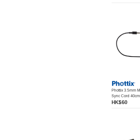
Lexar 雷克沙
Hakuba 白馬
Kase 卡色
Zoom
Feelworld 富威德
Phottix 3.5mm M
Jinbei 金貝
Sync Cord 40cm
HK$60
Lowepro 樂攝寶
Wonderful 萬得福