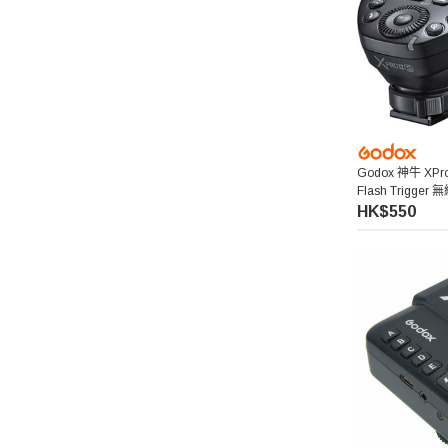
Manfrotto 曼富圖
amaran 艾蒙拉
Hollyland
Godox 神牛 XPro 
Flash Trigger
Aputure 愛圖仕
HK$550
Kenko 肯高
Hoya
Kupo
Thypoch 叙
Acalava