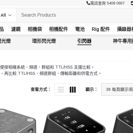
電話查詢 5409 0937
品
濾鏡
相機袋
相機配件
電池
Rig 配件
攝錄器
閃光燈
環形閃光燈
引閃器
神牛專用
按相機系統、頻道、群組和 TTL/HSS 支援比較。
再比較 TTL/HSS、頻道群組、傳輸距離和供電方式。
查看方式：
顯示：