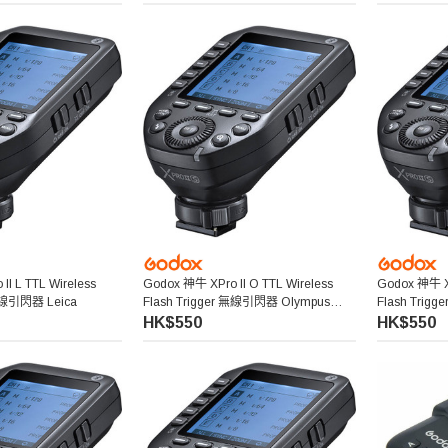
I L TTL Wireless
Godox 神牛 XPro II O TTL Wireless
Godox 神牛 XP
 無線引閃器 Leica
Flash Trigger 無線引閃器 Olympus
Flash Trig
Panasonic
HK$550
HK$550