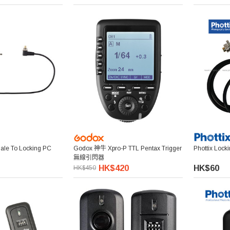
ale To Locking PC
Godox 神牛 Xpro-P TTL Pentax Trigger
Phottix Loc
無線引閃器
HK$420
HK$60
HK$450