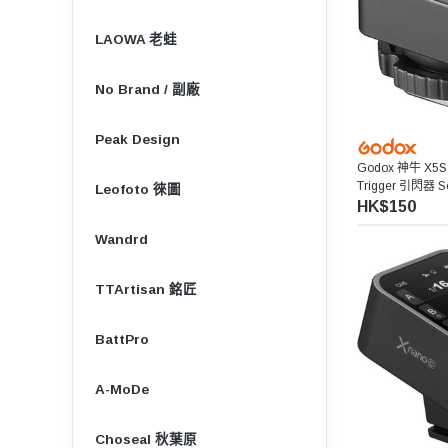
LAOWA 老蛙
No Brand / 副廠
Peak Design
Godox 神牛 X5S T
Trigger 引閃器 S
Leofoto 徠圖
HK$150
Wandrd
TTArtisan 銘匠
BattPro
A-MoDe
Choseal 秋葉原