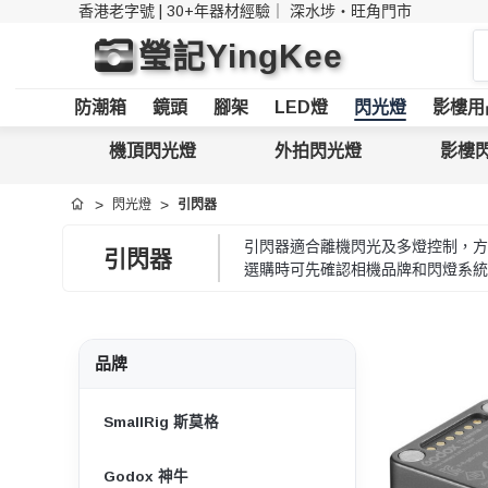
香港老字號 | 30+年器材經驗｜
深水埗・旺角門市
搜
瑩記YingKee
索
防潮箱
鏡頭
腳架
LED燈
閃光燈
影樓用
機頂閃光燈
外拍閃光燈
影樓
閃光燈
引閃器
首頁
引閃器適合離機閃光及多燈控制，方便
引閃器
選購時可先確認相機品牌和閃燈系統，
品牌
SmallRig 斯莫格
Godox 神牛