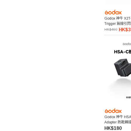
Falconeyes 銳鷹
Godox 神牛 X2T-F
Trigger 無線引閃
PGYTECH 蒲公英
HK$3
HK$460
Exascend 至譽科技
Maxpower 牛魔王
SONY 索尼
Atomos 阿童木
Rode 羅德
Superior Seamless 仙麗
Godox 神牛 HSA-
Adapter 熱靴轉
HK$180
Lenthem 領頓