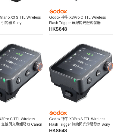
ano X3 S TTL Wireless
Godox 神牛 X3Pro O TTL Wireless
er 引閃器 Sony
Flash Trigger 無線閃光燈觸發器
Olympus Panasonic
HK$648
Pro C TTL Wireless
Godox 神牛 X3Pro S TTL Wireless
gger 無線閃光燈觸發器 Canon
Flash Trigger 無線閃光燈觸發器 Sony
HK$648