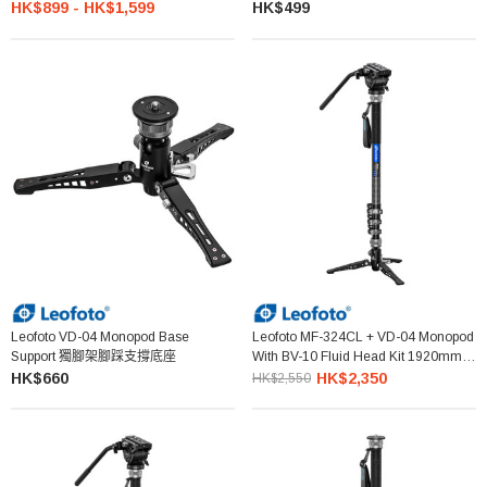
HK$899 - HK$1,599
HK$499
Leofoto VD-04 Monopod Base
Leofoto MF-324CL + VD-04 Monopod
Support 獨腳架腳踩支撐底座
With BV-10 Fluid Head Kit 1920mm
獨腳架連雲台
HK$660
HK$2,350
HK$2,550