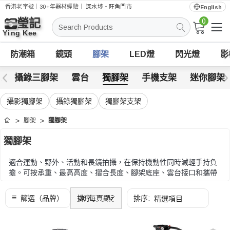
香港老字號｜30+年器材經驗｜
深水埗・旺角門市
English
0
搜
索
防潮箱
鏡頭
腳架
LED燈
閃光燈
影
架
攝錄三腳架
雲台
獨腳架
手機支架
迷你腳架
攝影獨腳架
攝錄獨腳架
獨腳架支架
腳架
獨腳架
首頁
獨腳架
適合運動、野外、活動和長鏡拍攝，在保持機動性同時減輕手持負
擔。可按承重、最高高度、摺合長度、腳架底座、雲台接口和攜帶
重量比較。
可按承重、最高高度、摺合長度、腳架底座、雲台接口和攜帶重量
比較。