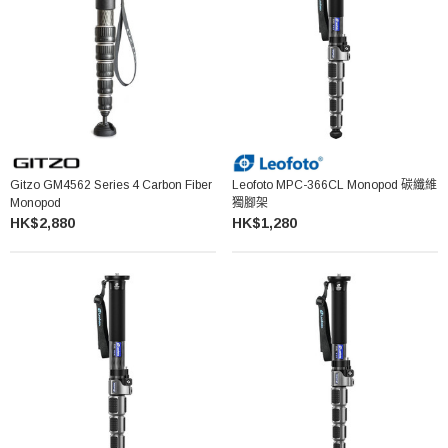
Gitzo GM4562 Series 4 Carbon Fiber
Leofoto MPC-366CL Monopod 碳纖維
Monopod
獨腳架
HK$2,880
HK$1,280