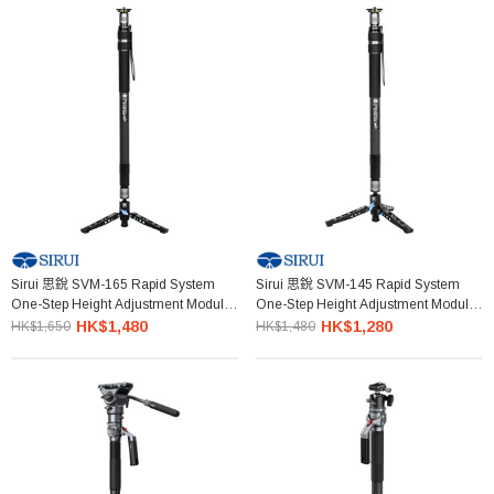
Sirui 思銳 SVM-165 Rapid System
Sirui 思銳 SVM-145 Rapid System
One-Step Height Adjustment Modular
One-Step Height Adjustment Modular
Monopod 單腳架
Monopod 單腳架
HK$1,480
HK$1,280
HK$1,650
HK$1,480