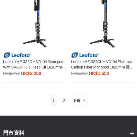
Leofoto MF-324C + VD-04 Monopod
Leofoto MF-324CL + VD-04 Flip Lock
With BV-10 Fluid Head Kit 1620mm
Carbon Fiber Monopod 1820mm 獨腳
獨腳架連雲台
架
HK$2,250
HK$1,550
HK$2,450
HK$1,650
下頁
1
2
門市資料