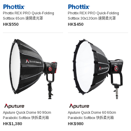
Phottix REX PRO Quick-Folding
Phottix REX PRO Quick-Folding
Softbox 65cm 速開柔光罩
Softbox 30x120cm 速開柔光罩
HK$550
HK$450
Aputure Quick Dome 90 90cm
Aputure Quick Dome 60 60cm
Parabolic Softbox 快拆柔光箱
Parabolic Softbox 快拆柔光箱
HK$1,380
HK$980