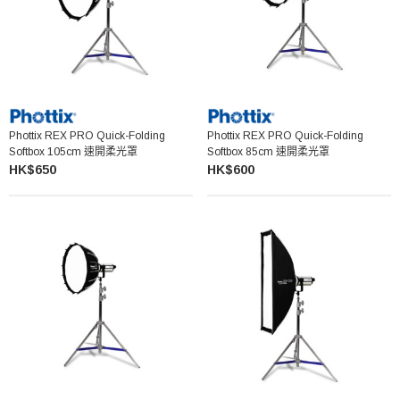
Phottix REX PRO Quick-Folding
Phottix REX PRO Quick-Folding
Softbox 105cm 速開柔光罩
Softbox 85cm 速開柔光罩
HK$650
HK$600