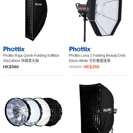
Phottix Raja Quick-Folding Softbox
Phottix Luna 2 Folding Beauty Dish
30x140cm 快開柔光箱
60cm White 可折疊雷達罩
HK$560
HK$250
HK$420