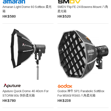
Amaran Light Dome 60 Softbox 柔光
SMDV Flip FE-24 Bowens Mount 八角
箱
柔光箱
HK$580
HK$520
Aputure Quick Dome 40 40cm For
Godox 神牛 SP1 Parabolic SoftBox
STORM 80c 快拆柔光箱
For MS60/ RS60 八角柔光箱
HK$780
HK$238