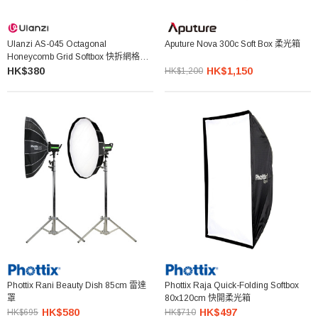
Ulanzi AS-045 Octagonal
Aputure Nova 300c Soft Box 柔光箱
Honeycomb Grid Softbox 快拆網格柔
光箱
HK$380
HK$1,150
HK$1,200
Phottix Rani Beauty Dish 85cm 雷達
Phottix Raja Quick-Folding Softbox
罩
80x120cm 快開柔光箱
HK$580
HK$497
HK$695
HK$710