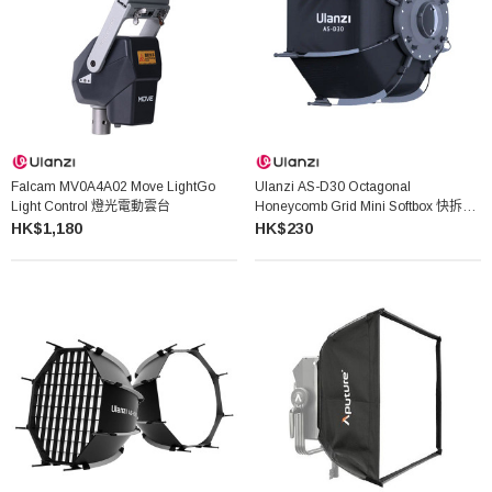
Falcam MV0A4A02 Move LightGo
Ulanzi AS-D30 Octagonal
Light Control 燈光電動雲台
Honeycomb Grid Mini Softbox 快拆網
格柔光箱
HK$1,180
HK$230