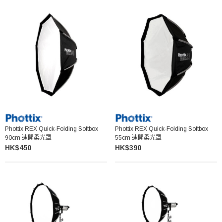
Phottix REX Quick-Folding Softbox
Phottix REX Quick-Folding Softbox
90cm 速開柔光罩
55cm 速開柔光罩
HK$450
HK$390