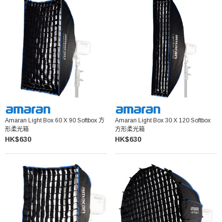
Amaran Light Box 60 X 90 Softbox 方
Amaran Light Box 30 X 120 Softbox
形柔光箱
方形柔光箱
HK$630
HK$630