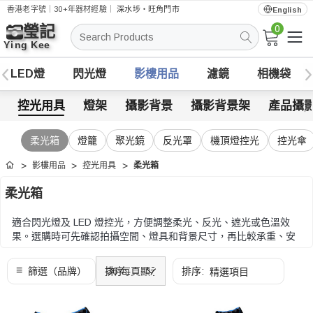
香港老字號｜30+年器材經驗｜
深水埗・旺角門市
English
0
搜
索
LED燈
閃光燈
影樓用品
濾鏡
相機袋
控光用具
燈架
攝影背景
攝影背景架
產品攝
柔光箱
燈籠
聚光鏡
反光罩
機頂燈控光
控光傘
影樓用品
控光用具
柔光箱
首頁
柔光箱
適合閃光燈及 LED 燈控光，方便調整柔光、反光、遮光或色溫效
果。選購時可先確認拍攝空間、燈具和背景尺寸，再比較承重、安
裝方式、收納和套裝配搭。
選購時可先確認拍攝空間、燈具和背景尺寸，再比較承重、安裝方
式、收納和套裝配搭。