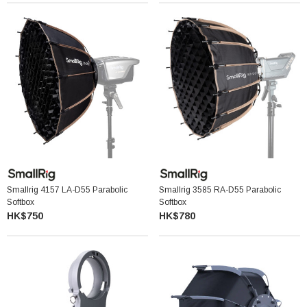
Smallrig 4157 LA-D55 Parabolic
Smallrig 3585 RA-D55 Parabolic
Softbox
Softbox
HK$750
HK$780