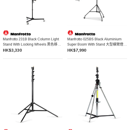
Manfrotto 231B Black Column Light
Manfrotto 025BS Black Aluminium
Stand With Locking Wheels 黑色移動
Super Boom With Stand 大型橫臂燈架
式燈架柱
套裝
HK$3,330
HK$7,990