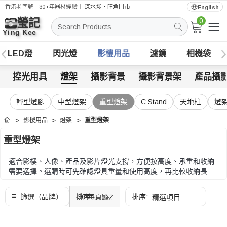
香港老字號｜30+年器材經驗｜
深水埗・旺角門市
English
0
搜
索
LED燈
閃光燈
影樓用品
濾鏡
相機袋
控光用具
燈架
攝影背景
攝影背景架
產品攝
輕型燈腳
中型燈架
重型燈架
C Stand
天地柱
燈
影樓用品
燈架
重型燈架
首頁
重型燈架
適合影樓、人像、產品及影片燈光支撐，方便按高度、承重和收納
需要選擇。選購時可先確認燈具重量和使用高度，再比較收納長
度、腳架結構、接頭規格和穩定度。
選購時可先確認燈具重量和使用高度，再比較收納長度、腳架結
構、接頭規格和穩定度。