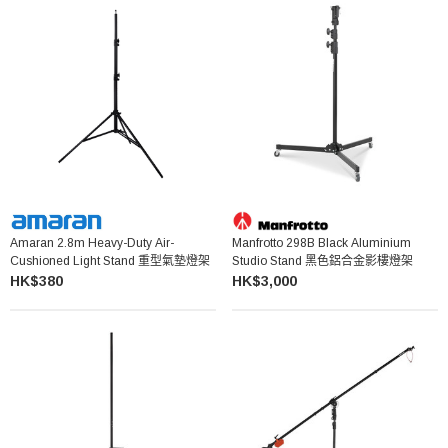
Amaran 2.8m Heavy-Duty Air-
Manfrotto 298B Black Aluminium
Cushioned Light Stand 重型氣墊燈架
Studio Stand 黑色鋁合金影樓燈架
HK$380
HK$3,000