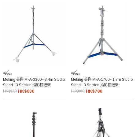
Meking 美鏗 MFA-3300F 3.4m Studio
Meking 美鏗 MFA-1700F 1.7m Studio
Stand - 3 Section 攝影棚燈架
Stand - 3 Section 攝影棚燈架
HK$830
HK$780
HK$930
HK$880