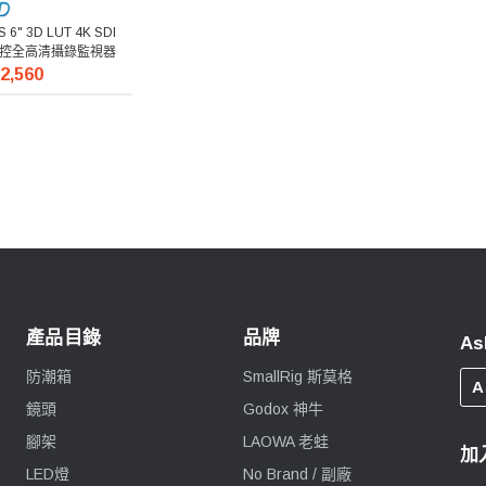
S 6" 3D LUT 4K SDI
or 觸控全高清攝錄監視器
2,560
產品目錄
品牌
As
防潮箱
SmallRig 斯莫格
A
鏡頭
Godox 神牛
腳架
LAOWA 老蛙
加
LED燈
No Brand / 副廠