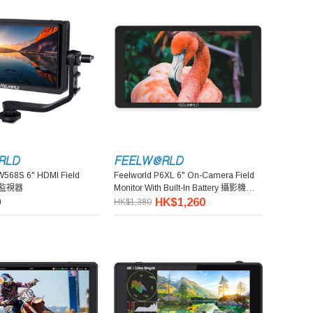
W568S 6" HDMI Field
Feelworld P6XL 6" On-Camera Field
攝影監視器
Monitor With Built-In Battery 攝影機專用
外接監視器 (內建電池)
0
HK$1,260
HK$1,380