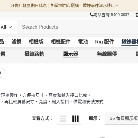
旺角店逢星期日休息；如欲到門市選購，歡迎前往深水埗店。
電話查詢 5409 0937
品
濾鏡
相機袋
相機配件
電池
Rig 配件
攝錄器
搖臂
攝錄路軌
顯示器
無線圖傳
器
視及現場製作，方便按尺寸、亮度和輸入接口比較。
，再比較屏幕尺寸、亮度、輸入接口、供電和安裝方式。
查看方式：
顯示：