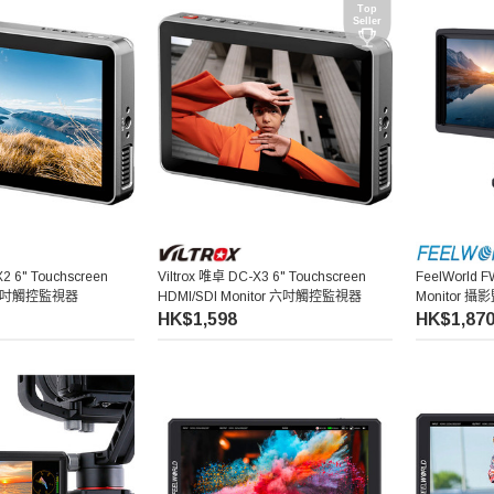
X2 6" Touchscreen
Viltrox 唯卓 DC-X3 6" Touchscreen
FeelWorld F
r 六吋觸控監視器
HDMI/SDI Monitor 六吋觸控監視器
Monitor 
HK$1,598
HK$1,87