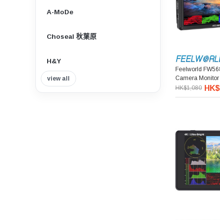
A-MoDe
Choseal 秋葉原
H&Y
Feelworld FW568
Camera Moni
view all
Insta360
HK$
HK$1,080
Tilta 鐵頭
Think Tank Photo
Viltrox 唯卓仕
Nisi 耐司
Nitecore