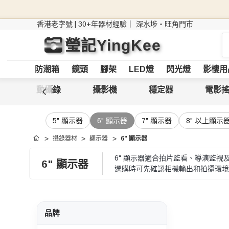
香港老字號 | 30+年器材經驗｜
深水埗・旺角門市
搜
瑩記YingKee
索
防潮箱
鏡頭
腳架
LED燈
閃光燈
影樓用
運動攝錄
攝影機
穩定器
電影
5" 顯示器
6" 顯示器
7" 顯示器
8" 以上顯示
攝錄器材
顯示器
6" 顯示器
首頁
6" 顯示器適合拍片監看、導演監
6" 顯示器
選購時可先確認相機輸出和拍攝環境
品牌