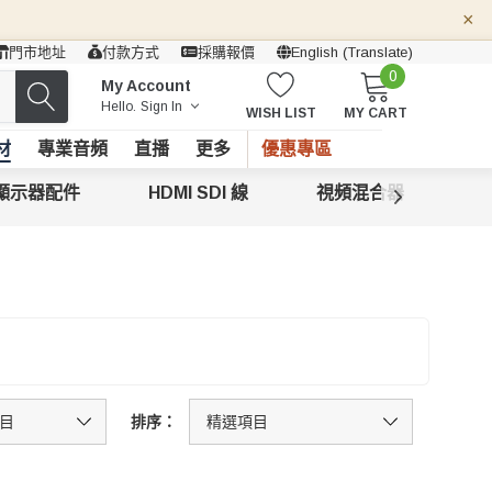
×
門市地址
付款方式
採購報價
English (Translate)
0
My Account
Hello.
Sign In
WISH LIST
MY CART
材
專業音頻
直播
更多
優惠專區
顯示器配件
HDMI SDI 線
視頻混合器
追
排序：