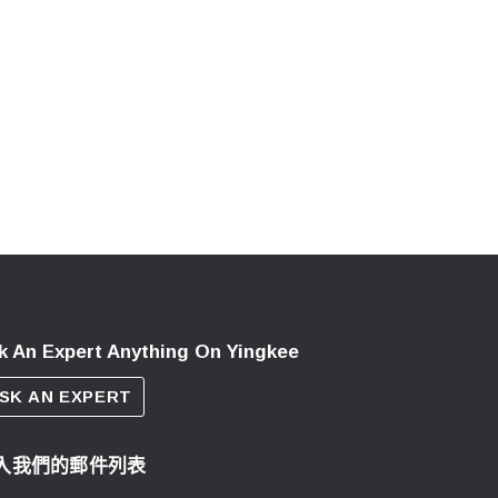
k An Expert Anything On Yingkee
SK AN EXPERT
入我們的郵件列表