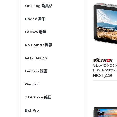
SmallRig 斯莫格
Godox 神牛
LAOWA 老蛙
No Brand / 副廠
Peak Design
Viltrox 唯卓 DC-
HDMI Monito
Leofoto 徠圖
HK$1,448
Wandrd
TTArtisan 銘匠
BattPro