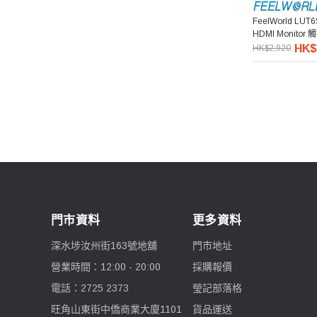
7artisans 七工匠
FeelWorld LUT6
HDMI Monit
HK$
HK$2,920
Benro 百諾
Pelican
Ulanzi 優籃子
Blackmagic Design
Phottix 富達時
門市資料
更多資料
NanLite 南光
深水埗汝州街163號地舖
門市地址
營業時間：12:00 - 20:00
採購報價
Saramonic 楓笛
電話：2725 2373
瑩記部落格
Marsace 馬小路
旺角山東街中僑商業大廈1101
貨品運送