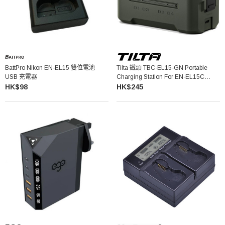
BattPro Nikon EN-EL15 雙位電池
Tilta 鐵頭 TBC-EL15-GN Portable
USB 充電器
Charging Station For EN-EL15C
Batteries 便攜充電盒
HK$98
HK$245