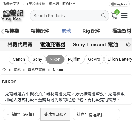
香港老字號｜30+年器材經驗｜
深水埗・旺角門市
English
0
搜
索
相機袋
相機配件
電池
Rig 配件
攝錄器材
相機代用電
電池充電器
Sony L-mount 電池
V 
Canon
Sony
Nikon
Fujifilm
GoPro
Li-ion Batte
電池
電池充電器
Nikon
首頁
Nikon
充電器適合相機及拍片器材電池充電，方便按電池型號、充電槽數
和輸入方式比較。選購時可先確認電池型號，再比較充電槽數、
USB-C 或 Micro USB 輸入、顯示方式和攜帶需要。
選購時可先確認電池型號，再比較充電槽數、USB-C 或 Micro USB
輸入、顯示方式和攜帶需要。