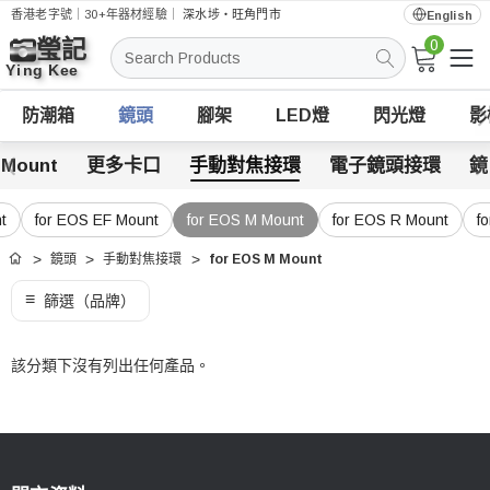
香港老字號｜30+年器材經驗｜
深水埗・旺角門市
English
0
搜
索
防潮箱
鏡頭
腳架
LED燈
閃光燈
影
 Mount
更多卡口
手動對焦接環
電子鏡頭接環
鏡
t
for EOS EF Mount
for EOS M Mount
for EOS R Mount
f
鏡頭
手動對焦接環
for EOS M Mount
首頁
該分類下沒有列出任何產品。