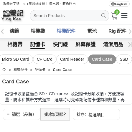
香港老字號｜30+年器材經驗｜
深水埗・旺角門市
English
0
搜
索
濾鏡
相機袋
相機配件
電池
Rig 配件
相機帶
記憶卡
快門線
屏幕保護
清潔用品
Micro SD Card
CF Card
Card Reader
Card Case
SSD
相機配件
記憶卡
Card Case
首頁
Card Case
記憶卡收納盒適合 SD、CFexpress 及記憶卡分類收納，方便按容
量、防水和攜帶方式選擇。選購時可先確認記憶卡種類和數量，再
比較防水、防撞、標籤、卡槽排列和攜帶方式。
選購時可先確認記憶卡種類和數量，再比較防水、防撞、標籤、卡
槽排列和攜帶方式。