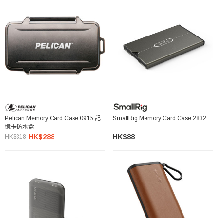
Pelican Memory Card Case 0915 記
SmallRig Memory Card Case 2832
憶卡防水盒
HK$288
HK$88
HK$318