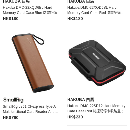
HAKUBA 白馬
HAKUBA 白馬
Hakuba DMC-22XQD6BL Hard
Hakuba DMC-22XQD6BL Hard
Memory Card Case Blue 防震記憶卡
Memory Card Case Red 防震記憶卡
收納盒 (XQD/CFexpress Type B卡適用
收納盒 (XQD/CFexpress Type B卡適用
HK$180
HK$180
- 藍色)
- 紅色)
HAKUBA 白馬
Hakuba DMC-22SD12 Hard Memory
SmallRig 5361 CFexpress Type A
Card Case Red 防撞記憶卡收納盒 (紅
Multifunctional Card Reader And
色)
HK$230
Storage Case 多功能讀卡器兼收納盒
HK$790