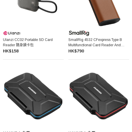
Ulanzi CC02 Portable SD Card
SmallRig 4532 CFexpress Type B
Reader 隨身讀卡包
Multifunctional Card Reader And
Storage Case 多功能讀卡器兼收納盒
HK$158
HK$790