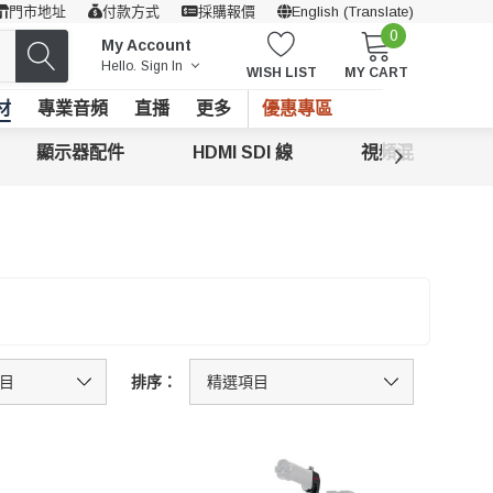
門市地址
付款方式
採購報價
English (Translate)
0
My Account
Hello.
Sign In
WISH LIST
MY CART
材
專業音頻
直播
更多
優惠專區
顯示器配件
HDMI SDI 線
視頻混合器
排序：