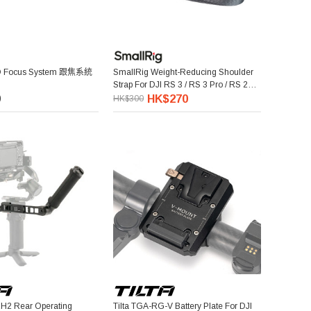
3D Focus System 跟焦系統
SmallRig Weight-Reducing Shoulder
Strap For DJI RS 3 / RS 3 Pro / RS 2
4118 減重帶
9
HK$270
HK$300
RH2 Rear Operating
Tilta TGA-RG-V Battery Plate For DJI