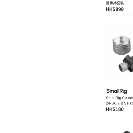
雙手持套裝
HK$899
Benro 百諾
Pelican
Ulanzi 優籃子
Blackmagic Design
Phottix 富達時
NanLite 南光
SmallRig Counte
Saramonic 楓笛
2/RSC 2 & Sele
3125
HK$180
Marsace 馬小路
DJI 大疆