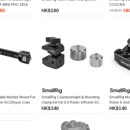
A MINI PRO 1854
CCS2416
80
HK$180
HK
HK$580
able Monitor Mount For
SmallRig Counterweight & Mounting
SmallRig Mou
nin-SC/Zhiyun Crane
Clamp Kit For DJI Ronin-S/Ronin-SC
Ronin S And
BSE2386
And Zhiyun WEEBILL-S/CRANE
HK$340
HK$140
Series BSS2465