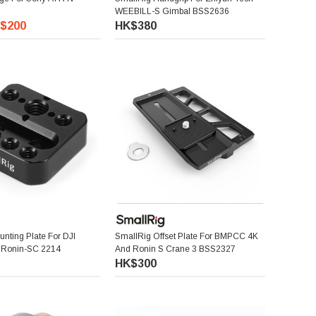
WEEBILL-S Gimbal BSS2636
$200
HK$380
nting Plate For DJI
SmallRig Offset Plate For BMPCC 4K
 Ronin-SC 2214
And Ronin S Crane 3 BSS2327
HK$300