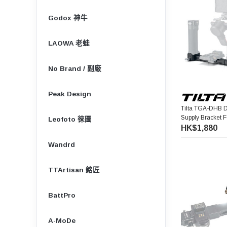
Godox 神牛
LAOWA 老蛙
No Brand / 副廠
Peak Design
Tilta TGA-DHB 
Supply Bracket 
Leofoto 徠圖
HK$1,880
Wandrd
TTArtisan 銘匠
BattPro
A-MoDe