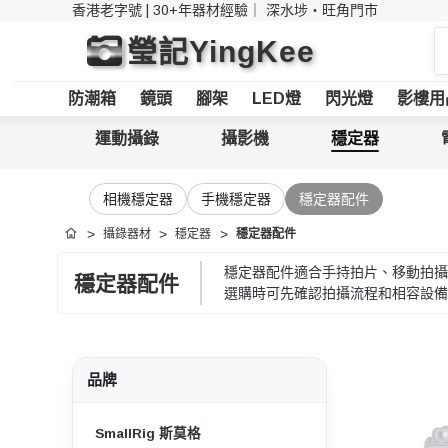
香港老字號 | 30+年器材經驗｜
深水埗・旺角門市
搜
瑩記YingKee
索
防潮箱
鏡頭
腳架
LED燈
閃光燈
影樓用
運動攝錄
攝影機
穩定器
相機穩定器
手機穩定器
穩定器配件
攝錄器材
穩定器
穩定器配件
首頁
穩定器配件適合手持拍片、移動拍攝
穩定器配件
選購時可先確認拍攝流程和相容設備
品牌
SmallRig 斯莫格