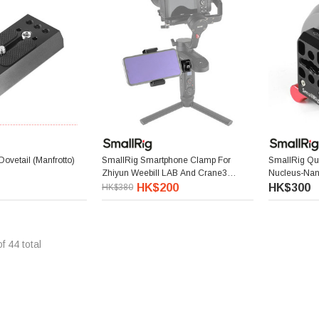
ovetail (Manfrotto)
SmallRig Smartphone Clamp For
SmallRig Qu
Zhiyun Weebill LAB And Crane3
Nucleus-Nan
BSS2286
2323
HK$200
HK$300
HK$380
of
44
total