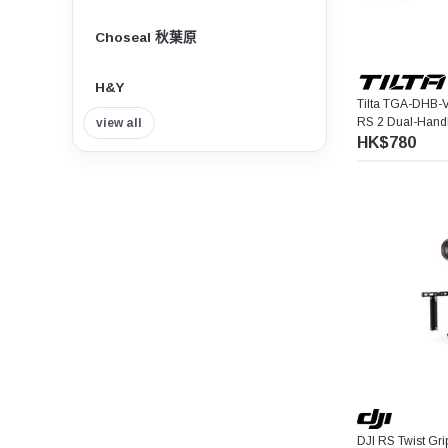
Choseal 秋葉原
H&Y
Tilta TGA-DHB-V 
RS 2 Dual-Hand
view all
Insta360
Bracket (V-Moun
HK$780
Tilta 鐵頭
Think Tank Photo
Viltrox 唯卓仕
Nisi 耐司
Nitecore
7artisans 七工匠
DJI RS Twist G