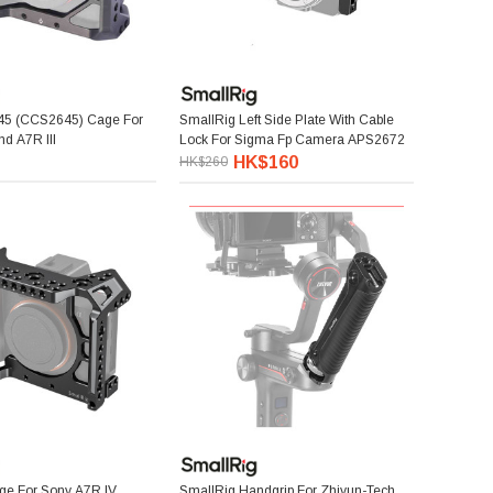
45 (CCS2645) Cage For
SmallRig Left Side Plate With Cable
nd A7R III
Lock For Sigma Fp Camera APS2672
HK$160
HK$260
ge For Sony A7R IV
SmallRig Handgrip For Zhiyun-Tech