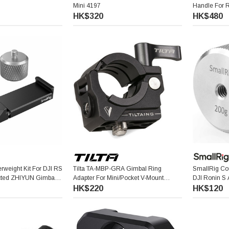
Mini 4197
Handle For 
HK$320
HK$480
rweight Kit For DJI RS
Tilta TA-MBP-GRA Gimbal Ring
SmallRig Cou
cted ZHIYUN Gimbals
Adapter For Mini/Pocket V-Mount
DJI Ronin S
Battery Plate
Stabilizer 2
HK$220
HK$120