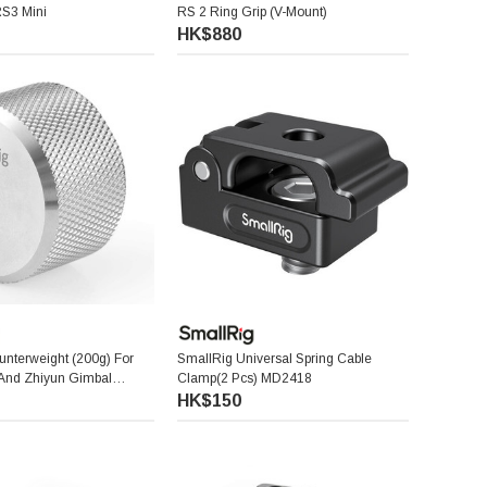
RS3 Mini
RS 2 Ring Grip (V-Mount)
HK$880
nterweight (200g) For
SmallRig Universal Spring Cable
 And Zhiyun Gimbal
Clamp(2 Pcs) MD2418
285
HK$150