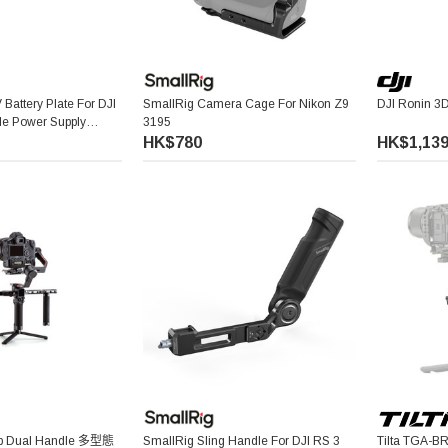
Battery Plate For DJI
SmallRig Camera Cage For Nikon Z9
DJI Ronin 
le Power Supply
3195
t)
HK$780
HK$1,13
rip Dual Handle 多型態
SmallRig Sling Handle For DJI RS 3
Tilta TGA-B