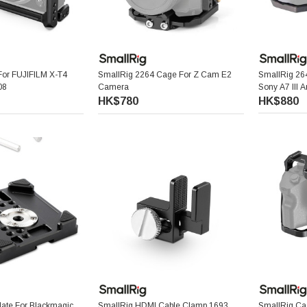
For FUJIFILM X-T4
SmallRig 2264 Cage For Z Cam E2
SmallRig 26
08
Camera
Sony A7 III A
HK$780
HK$880
late For Blackmagic
SmallRig HDMI Cable Clamp 1693
SmallRig Ca