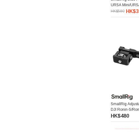
URSA Mini/URS
HK$3
HK$580
Lenthem 領頓
Lexar 雷克沙
Hakuba 白馬
Kase 卡色
Zoom
Feelworld 富威德
SmallRig Adjust
Jinbei 金貝
DJI Ronin-S/Ro
3/ Weebill Lab 
HK$480
Lowepro 樂攝寶
Wonderful 萬得福