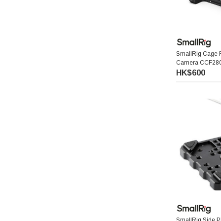
Acalava
Falconeyes 銳鷹
SmallRig Cage 
Camera CCF28
PGYTECH 蒲公英
HK$600
Exascend 至譽科技
Maxpower 牛魔王
SONY 索尼
Atomos 阿童木
Rode 羅德
Superior Seamless 仙麗
SmallRig Side P