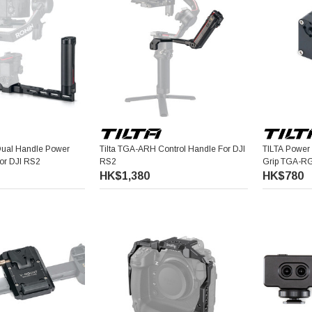
Dual Handle Power
Tilta TGA-ARH Control Handle For DJI
TILTA Power 
For DJI RS2
RS2
Grip TGA-R
HK$1,380
HK$780