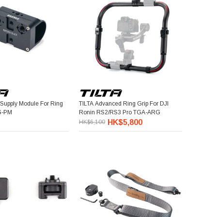
Supply Module For Ring
TILTA Advanced Ring Grip For DJI
G-PM
Ronin RS2/RS3 Pro TGA-ARG
HK$5,800
HK$6,100