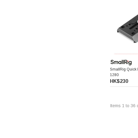
iFootage 印跡
E-IMAGE 意美捷
Edelkrone
Telesin 泰迅
SmallRig Quick D
1280
aMagic
HK$230
Belkin
Items
1
to
36
ProGrade Digital
Zhiyun 智雲
LEE Filters