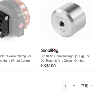
ick Release Clamp For
SmallRig Counterweight (100g) For
o Hand Wheel Controller
DJI Ronin S And Zhiyun Gimbal
Stabilizer 2284
HK$100
下頁
1
2