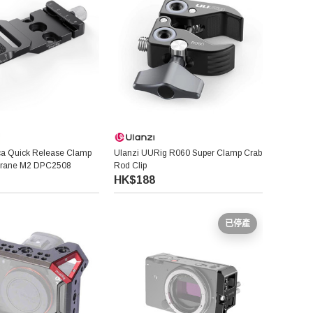
ca Quick Release Clamp
Ulanzi UURig R060 Super Clamp Crab
Crane M2 DPC2508
Rod Clip
HK$188
已停產