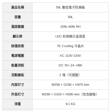
產品名稱
50L 數控電子防潮箱
容量
50L
濕度範圍
25%-60% RH
顯示屏
LED 彩屏顯示溫濕度
除濕技術
TE Cooling 冷晶片
電源電壓
AC 110V-220V
能量消耗
DC 5V⎓2A <8W
活動層板
2 塊（可調整）
內部尺寸
W258 × D290 × H470 mm
外部尺寸
W290 × D320 × H595 mm（包含腳墊）
淨重
9.1 KG