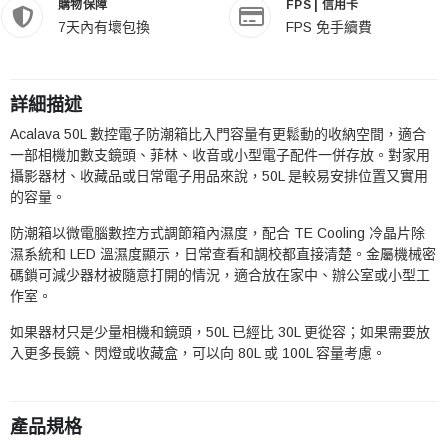
購物保障
FPS | 信用卡
7天內有壞包換
FPS 免手續費
詳細描述
Acalava 50L 數控電子防潮箱比入門容量有更鬆動的收納空間，適合
一部相機加數支鏡頭、菲林、收音或小型電子配件一併存放。對家用
攝影器材、收藏品或日常電子用品來說，50L 是較易安排位置又實用
的容量。
防潮箱以微電腦數控方式調節箱內濕度，配合 TE Cooling 冷晶片除
濕系統和 LED 溫濕度顯示，日常查看和調校都直接清楚。金屬機械密
碼鎖可減少器材被隨意打開的情況，適合放在家中、辦公室或小型工
作室。
如果器材只是少量相機和鏡頭，50L 已經比 30L 更從容；如果需要放
入更多長鏡、閃燈或收藏盒，可以向 80L 或 100L 容量考慮。
產品規格