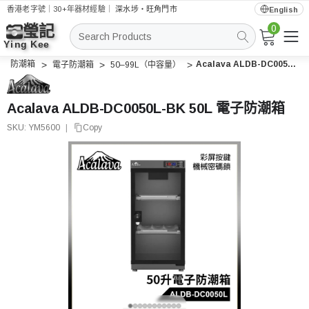
香港老字號｜30+年器材經驗｜
深水埗・旺角門市
English
0
搜
索
防潮箱
Acalava ALDB-DC0050L-BK 50L 電子防潮箱
電子防潮箱
50–99L（中容量）
Acalava ALDB-DC0050L-BK 50L 電子防潮箱
SKU:
YM5600
|
Copy