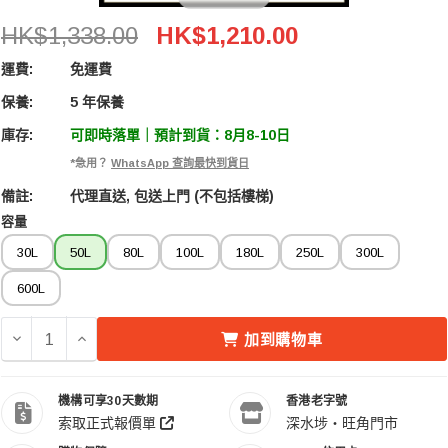
Acalava ALDB-DC0050L-BK 50L 電子防潮箱
HK$1,338.00
HK$1,210.00
運費:
免運費
保養:
5 年保養
庫存:
可即時落單｜預計到貨：8月8-10日
*急用？
WhatsApp 查詢最快到貨日
備註:
代理直送, 包送上門 (不包括樓梯)
容量
30L
50L
80L
100L
180L
250L
300L
600L
減少 ACALAVA ALDB-DC0050L-BK 50L 電子防潮箱 的數量
增加 ACALAVA ALDB-DC0050L-BK 50L 電子防
加到購物車
機構可享30天數期
香港老字號
索取正式報價單
深水埗・旺角門市