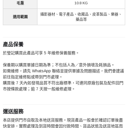
毛重
10.8 KG
攝影器材、電子產品、收藏品、皮革製品、樂器、
適用範圍
藥品等
產品保養
於瑩記購買此產品可享 5 年維修保養服務。
保養期以購買單據日期為準；不包括人為／意外損壞及耗損品。
如需維修，請先 WhatsApp 聯絡並提供單據及問題描述，我們會建議
前往指定維修點或帶到門市處理。
購買後 7 天內如發現品質不符出廠標準，可連同原廠包裝及配件回門
市按條款處理；逾 7 天按一般維修處理。
運送服務
本店提供門市自取及本地送貨服務。現貨產品一般會於確認訂單後盡
快安排，實際處理及到貨時間會因付款時間、貨品狀態及送貨地區而