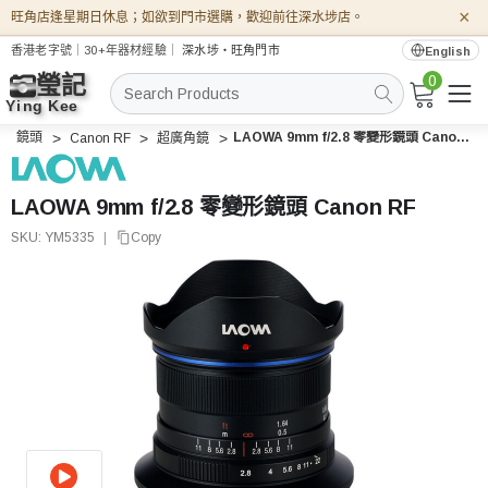
×
旺角店逢星期日休息；如欲到門市選購，歡迎前往深水埗店。
香港老字號｜30+年器材經驗｜
深水埗・旺角門市
English
0
搜
索
鏡頭
LAOWA 9mm f/2.8 零變形鏡頭 Canon RF
Canon RF
超廣角鏡
LAOWA 9mm f/2.8 零變形鏡頭 Canon RF
SKU:
YM5335
|
Copy