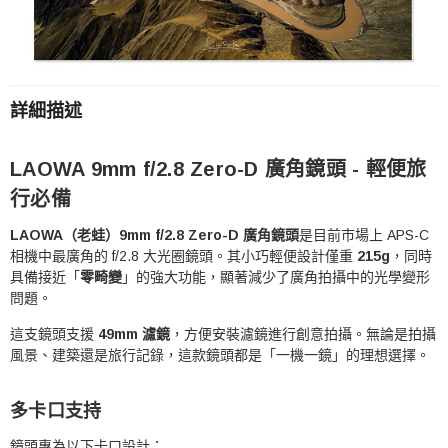
詳細描述
LAOWA 9mm f/2.8 Zero-D 廣角鏡頭 - 輕便旅
行必備
LAOWA（老蛙）9mm f/2.8 Zero-D 廣角鏡頭
是目前市場上 APS-C
相機中最廣角的 f/2.8 大光圈鏡頭。其小巧輕便設計僅重
215g
，同時
具備接近「
零畸變
」的強大功能，顯著減少了廣角拍攝中的光學變形
問題。
這支鏡頭支援
49mm 濾鏡
，方便安裝濾鏡進行創意拍攝。無論是拍攝
風景、建築還是旅行記錄，這款鏡頭都是「一機一鏡」的理想選擇。
多卡口支持
鏡頭專為以下卡口設計：