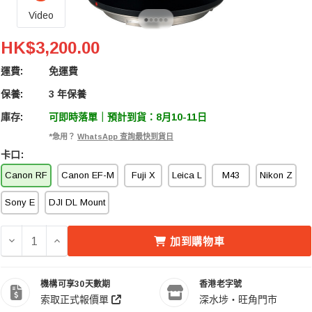
Video
LAOWA 9mm F/2.8 零變形鏡頭 Canon RF
HK$3,200.00
運費:
免運費
保養:
3 年保養
庫存:
可即時落單｜預計到貨：8月10-11日
*急用？
WhatsApp 查詢最快到貨日
卡口:
Canon RF
Canon EF-M
Fuji X
Leica L
M43
Nikon Z
Sony E
DJI DL Mount
減少 LAOWA 9MM F/2.8 零變形鏡頭 CANON RF 的數量
增加 LAOWA 9MM F/2.8 零變形鏡頭 CANON RF 
加到購物車
機構可享30天數期
香港老字號
索取正式報價單
深水埗・旺角門市