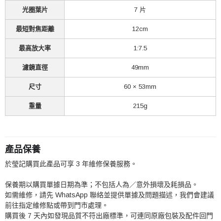
光圈葉片
7 片
最短對焦距離
12cm
最高放大率
1:7.5
濾鏡直徑
49mm
尺寸
60 × 53mm
重量
215g
產品保養
於瑩記購買此產品可享 3 年維修保養服務。
保養期以購買單據日期為準；不包括人為／意外損壞及耗損品。
如需維修，請先 WhatsApp 聯絡並提供單據及問題描述，我們會建議
前往指定維修點或帶到門市處理。
購買後 7 天內如發現品質不符出廠標準，可連同原廠包裝及配件回門