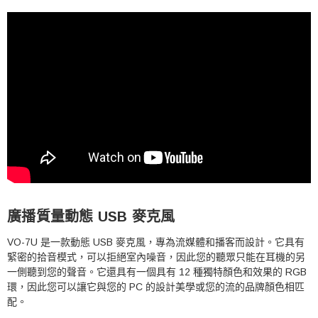
廣播質量動態 USB 麥克風
VO-7U 是一款動態 USB 麥克風，專為流媒體和播客而設計。
它具有
緊密的拾音模式，可以拒絕室內噪音，因此您的聽眾只能在耳機的另
一側聽到您的聲音。
它還具有一個具有 12 種獨特顏色和效果的 RGB
環，因此您可以讓它與您的 PC 的設計美學或您的流的品牌顏色相匹
配。