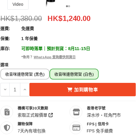
Video
Deity VO-7U USB Microphone Boom Arm Kit W
HK$1,380.00
HK$1,240.00
運費:
免運費
保養:
1 年保養
庫存:
可即時落單｜預計到貨：8月11-15日
*急用？
WhatsApp 查詢最快到貨日
選項
收音咪連懸臂架 (黑色)
收音咪連懸臂架 (白色)
減少 DEITY VO-7U USB MICROPHONE BOOM ARM K
增加 DEITY VO-7U USB MICROPHONE BOOM
加到購物車
機構可享30天數期
香港老字號
索取正式報價單
深水埗・旺角門市
購物保障
FPS | 信用卡
7天內有壞包換
FPS 免手續費