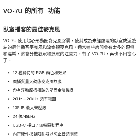
VO-7U 的
所有
功能
臥室播客的最佳麥克風
VO-7U 使用超心形動圈麥克風膠囊，使其成為未經處理的臥室或遊戲
站的最佳播客麥克風和流媒體麥克風。
通常這些房間會有太多的迴聲
和混響，這會分散觀眾和聽眾的注意力。
有了 VO-7U，再也不用擔心
了。
12 種獨特的 RGB 顏色和效果
廣播質量大動態麥克風振膜
帶有浮動摩擦樞軸的堅固金屬機身
20Hz – 20kHz 頻率範圍
135dB 最大聲壓級
24 位/48kHz
USB-C 接口 / 無需驅動程序
內置硬件模擬限制器以防止音頻削波