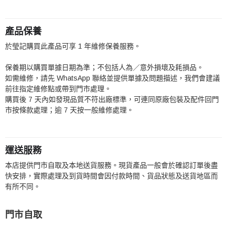
產品保養
於瑩記購買此產品可享 1 年維修保養服務。
保養期以購買單據日期為準；不包括人為／意外損壞及耗損品。
如需維修，請先 WhatsApp 聯絡並提供單據及問題描述，我們會建議
前往指定維修點或帶到門市處理。
購買後 7 天內如發現品質不符出廠標準，可連同原廠包裝及配件回門
市按條款處理；逾 7 天按一般維修處理。
運送服務
本店提供門市自取及本地送貨服務。現貨產品一般會於確認訂單後盡
快安排，實際處理及到貨時間會因付款時間、貨品狀態及送貨地區而
有所不同。
門市自取