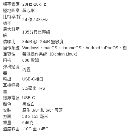
頻率響應
20Hz-20kHz
極地圖案
超心形
比特率/採
24 位 / 48kHz
樣率
最大聲壓
135分貝聲壓級
級
信噪比
84dB @ -24dB 靈敏度
操作系統
Windows、macOS、chromeOS、Android、iPadOS、樹
兼容性
莓派操作系統（Debian Linux）
阻抗
600 歐姆
彈出過濾
內置
器
輸出
USB-C接口
耳機連接
3.5毫米TRS
器
總線電源
USB-C
顏色
黑或白
安裝
原生 3/8" 和 5/8" 母頭
方面
58 x 153 毫米
重量
646克
溫度範圍
-10C 至 +45C