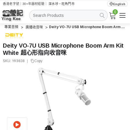
香港老字號｜30+年器材經驗｜
深水埗・旺角門市
English
0
搜
索
專業音頻
Deity VO-7U USB Microphone Boom Arm Kit White 超心形指向收音咪
廣播收音咪
Deity VO-7U USB Microphone Boom Arm Kit
White 超心形指向收音咪
SKU:
YK9838
|
Copy